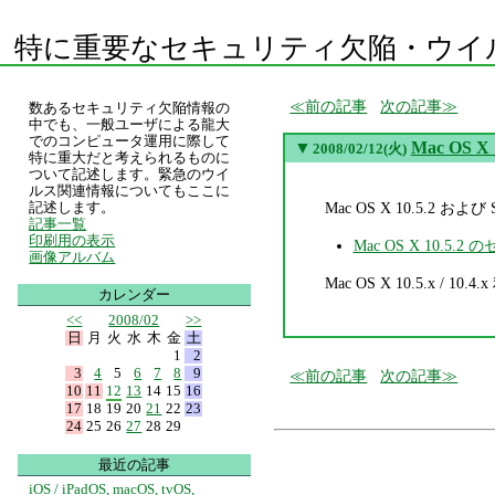
特に重要なセキュリティ欠陥・ウイ
前の記事
次の記事
数あるセキュリティ欠陥情報の
中でも、一般ユーザによる龍大
でのコンピュータ運用に際して
▼
Mac OS X
2008/02/12(火)
特に重大だと考えられるものに
ついて記述します。緊急のウイ
ルス関連情報についてもここに
Mac OS X 10.5.2 お
記述します。
記事一覧
印刷用の表示
Mac OS X 10.5.
画像アルバム
Mac OS X 10.5.x / 10
カレンダー
<<
2008/02
>>
日
月
火
水
木
金
土
1
2
3
4
5
6
7
8
9
前の記事
次の記事
10
11
12
13
14
15
16
17
18
19
20
21
22
23
24
25
26
27
28
29
最近の記事
iOS / iPadOS, macOS, tvOS,