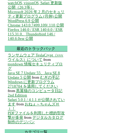
watchOS, visionOS, Safari 更新版
公開（26.3等）
Microsoft 2026 年 2 月のセキュリ
ティ更新プログラム (月例) 公開
WordPress 6.9 公開
Chrome 143.0.7499.109/.110 公開
Firefox 146.0 / ESR 140.6.0 / ESR
115.31.0、Thunderbird 146 /
140.6.0esr 公開
最近のトラックバック
ランサムウェア TeslaCrypt（vvv
ウイルス）について
from
rootdown 情報セキュリティブロ
グ
Java SE 7 Update 55、Java SE 8
Update 5 公開
from
むぎの手記
Windows に更新プログラム
2718704 を適用してください
from
黒翼猫のコンピュータ日記
2nd Edition
Safari 5.0.1 / 4.1.1 が公開されてい
ます
from
おねぇ～ちゃんズＨ
ｉ！
PDFファイルを利用した標的型攻
撃が多発
from
デジタルカタログ
制作のデジパン
カテゴリ一覧