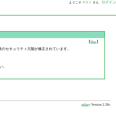
ログイン
ようこそ
ゲスト
さん
【
】
Mac
が公開されています。複数のセキュリティ欠陥が修正されています。
い。
adiary
Version 2.28c.