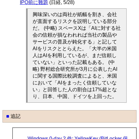
IPO前に難題
(日経, 5/28)
興味深いのは両社が紙幅を割き、会社
が直面するリスクを説明している部分
だ。 (中略) スペースXは「AIに対する社
会の信頼が損なわれれば当社の製品や
サービスの普及が鈍化する」と記して
AIをリスクととらえた。「大半の米国
人はAIを利用しているが、まだ信頼し
ていない」といった記載もある。 (中
略) 野村総合研究所が3月に公表したAI
に関する国際比較調査によると、米国
において「AIをまったく信頼していな
い」と回答した人の割合は17%超とな
り、日本、中国、ドイツを上回った。
■
追記
Windows 0-day 2 件: YellowKey (BitLocker 保