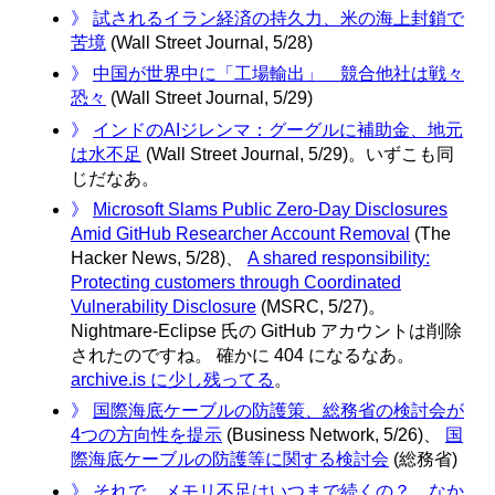
》
試されるイラン経済の持久力、米の海上封鎖で
苦境
(Wall Street Journal, 5/28)
》
中国が世界中に「工場輸出」 競合他社は戦々
恐々
(Wall Street Journal, 5/29)
》
インドのAIジレンマ：グーグルに補助金、地元
は水不足
(Wall Street Journal, 5/29)。いずこも同
じだなあ。
》
Microsoft Slams Public Zero-Day Disclosures
Amid GitHub Researcher Account Removal
(The
Hacker News, 5/28)、
A shared responsibility:
Protecting customers through Coordinated
Vulnerability Disclosure
(MSRC, 5/27)。
Nightmare-Eclipse 氏の GitHub アカウントは削除
されたのですね。 確かに 404 になるなあ。
archive.is に少し残ってる
。
》
国際海底ケーブルの防護策、総務省の検討会が
4つの方向性を提示
(Business Network, 5/26)、
国
際海底ケーブルの防護等に関する検討会
(総務省)
》
それで、メモリ不足はいつまで続くの？ なか