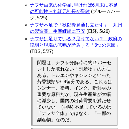
ナフサ由来の化学品､早ければ6月末に不足
の可能性－丸紅元社長が警鐘
(ブルームバー
グ, 5/25)
ナフサ不足で「秋以降見通し立たず」 九州
の製造業、生産継続に不安
(日経, 5/26)
ナフサは足りている？足りてない？ 政府の
説明と現場の悲鳴が矛盾する「3つの原因」
(TBS, 5/27)
問題は、ナフサ分解時に約15パーセ
ントしか取れない「副産物」の方に
ある。トルエンやキシレンといった
芳香族類やC4留分である。これらは
シンナー、塗料、インク、断熱材の
重要な原料だが、現在生産量が大幅
に減少し、国内の出荷需要を満たせ
ていない。 (中略) 不足しているのは
「ナフサ全体」ではなく、「一部の
副産物」なのだ。