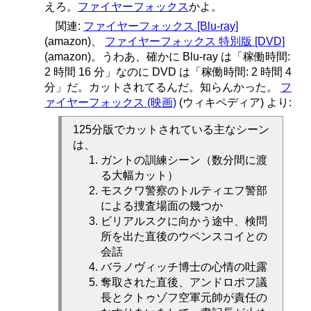
えろ。
ファイヤーフォックス
かよ。
関連:
ファイヤーフォックス [Blu-ray]
(amazon)、
ファイヤーフォックス 特別版 [DVD]
(amazon)。うわあ、確かに Blu-ray は「稼働時間:
2 時間 16 分」なのに DVD は「稼働時間: 2 時間 4
分」だ。カットされてるんだ。知らんかった。
フ
ァイヤーフォックス (映画)
(ウィキペディア) より:
125分版でカットされている主なシーン
は、
ガントの訓練シーン（数分間に渡
る大幅カット）
モスクワ警察のトルティエフ警部
による捜査場面の幾つか
ビリアルスクに向かう途中、検問
所を出た直後のウペンスコイとの
会話
バラノヴィッチ博士の心情の吐露
奪取された直後、アンドロポフ議
長とクトゥゾフ空軍元帥が責任の