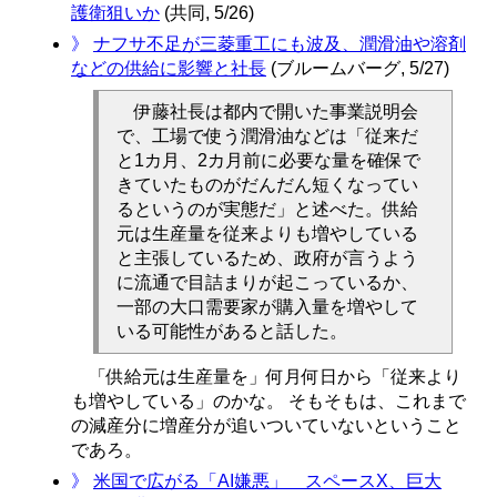
護衛狙いか
(共同, 5/26)
》
ナフサ不足が三菱重工にも波及、潤滑油や溶剤
などの供給に影響と社長
(ブルームバーグ, 5/27)
伊藤社長は都内で開いた事業説明会
で、工場で使う潤滑油などは「従来だ
と1カ月、2カ月前に必要な量を確保で
きていたものがだんだん短くなってい
るというのが実態だ」と述べた。供給
元は生産量を従来よりも増やしている
と主張しているため、政府が言うよう
に流通で目詰まりが起こっているか、
一部の大口需要家が購入量を増やして
いる可能性があると話した。
「供給元は生産量を」何月何日から「従来より
も増やしている」のかな。 そもそもは、これまで
の減産分に増産分が追いついていないということ
であろ。
》
米国で広がる「AI嫌悪」 スペースX、巨大