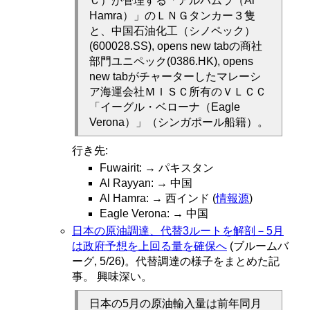
Ｃ）が管理する「アルハムラ（Al
Hamra）」のＬＮＧタン⁠カー３隻
と、中国石油化工（シノペック）
(600028.SS), opens new tabの商社
部門ユ​ニペック(0386.HK), opens
new tabがチャーターしたマレーシ
ア海運会社ＭＩＳＣ所有のＶＬＣＣ
「​イーグル・ベローナ（Eagle
Verona）」（シンガポール船籍）。
行き先:
Fuwairit: → パキスタン
Al Rayyan: → 中国
Al Hamra: → 西インド (
情報源
)
Eagle Verona: → 中国
日本の原油調達、代替3ルートを解剖－5月
は政府予想を上回る量を確保へ
(ブルームバ
ーグ, 5/26)。代替調達の様子をまとめた記
事。 興味深い。
日本の5月の原油輸入量は前年同月