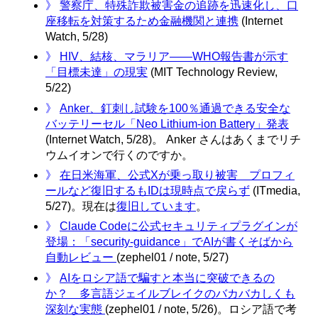
》
警察庁、特殊詐欺被害金の追跡を迅速化し、口
座移転を対策するため金融機関と連携
(Internet
Watch, 5/28)
》
HIV、結核、マラリア——WHO報告書が示す
「目標未達」の現実
(MIT Technology Review,
5/22)
》
Anker、釘刺し試験を100％通過できる安全な
バッテリーセル「Neo Lithium-ion Battery」発表
(Internet Watch, 5/28)。 Anker さんはあくまでリチ
ウムイオンで行くのですか。
》
在日米海軍、公式Xが乗っ取り被害 プロフィ
ールなど復旧するもIDは現時点で戻らず
(ITmedia,
5/27)。現在は
復旧しています
。
》
Claude Codeに公式セキュリティプラグインが
登場：「security-guidance」でAIが書くそばから
自動レビュー
(zephel01 / note, 5/27)
》
AIをロシア語で騙すと本当に突破できるの
か？ 多言語ジェイルブレイクのバカバカしくも
深刻な実態
(zephel01 / note, 5/26)。ロシア語で考