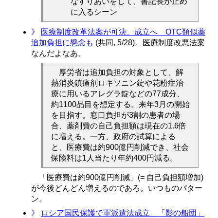
なすりあいをして、書記長が止め
に入るシーン
》
医療制度改革法案が可決、成立へ OTC類似薬
追加負担に懸念も
(共同, 5/28)。医療制度改悪法案
なんだよなあ。
厚労省は追加負担の対象として、解
熱消炎鎮痛剤ロキソニン錠や花粉症治
療に用いるアレグラ錠などの77成分、
約1100品目を想定する。来年3月の開始
を目指す。窓口負担が3割の患者の場
合、薬剤費の自己負担額は現在の1.6倍
に増える。一方、政府の試算による
と、医療費は約900億円削減でき、社会
保険料は1人当たり年約400円減る。
「医療費は約900億円削減」(= 自己負担額増加)
が今後どんどん増えるのであろ。いつものパター
ン。
》
ロシア国民保護で軍派遣法成立 「影の船団」