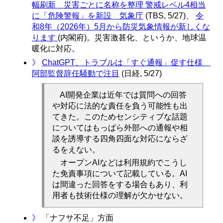
幅刷新 災害ごとに名称を整理 警戒レベル4相当
に「危険警報」を新設 気象庁
(TBS, 5/27)、
令
和8年（2026年）5月から防災気象情報が新しくな
ります
(内閣府)。災害激甚化、というか、地球温
暖化に対応。
》
ChatGPT、トラブルは「すぐ通報」促す仕様
阿部監督辞任騒動で注目
(日経, 5/27)
AI開発企業は近年では質問への回答
や対応に法的な責任を負う可能性も出
てきた。このためセンシティブな話題
についてはもっぱら外部への通報や相
談を誘導する四角四面な対応にならざ
るをえない。
オープンAIなどは利用規約でこうし
た免責事項について記載している。AI
は間違った回答をする場合もあり、利
用者も技術仕様の理解が欠かせない。
》
「ナフサ不足」方面