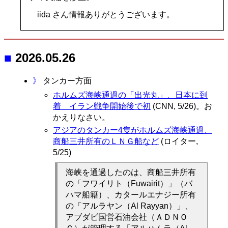
iida さん情報ありがとうございます。
■
2026.05.26
》
タンカー方面
ホルムズ海峡通過の「出光丸」、日本に到
着 イラン戦争開始後で初
(CNN, 5/26)。お
かえりなさい。
アジアのタンカー4隻がホルムズ海峡通過、
商船三井所有のＬＮＧ船など
(ロイター,
5/25)
海峡を通過したのは、商船三井所有
の「フワイリト（Fuwairit）」（バ
ハマ船籍）、カタールエ​ナジー所有
の「アルラヤン（Al Rayyan）」、
アブダビ国​営石油会社（ＡＤＮＯ