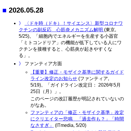
■
2026.05.28
》
〈ドキ時（ドキ）！サイエンス〉新型コロナワ
クチンの副反応 心筋炎メカニズム解明
(東京,
5/25)。「細胞内でエネルギーを生産する小器官
「ミトコンドリア」の機能が低下している人にワ
クチンを接種すると、心筋炎が起きやすくな
る」。
》
ファンティア方面
【重要】修正・モザイク基準に関するガイド
ライン改定のお知らせ
(ファンティア,
5/19)。「ガイドライン改定日： 2026年5月
25日（月）」。
このページの改訂履歴が明記されていないの
がなあ。
ファンティアの「修正・モザイク基準」改定
にクリエイター悲鳴 「過去作も？」「時間
なさすぎ」
(ITmedia, 5/20)