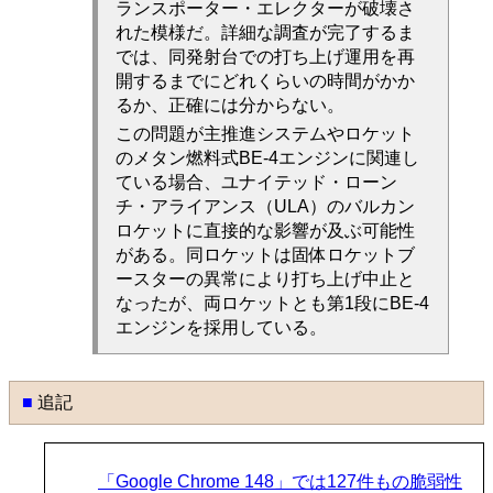
ランスポーター・エレクターが破壊さ
れた模様だ。詳細な調査が完了するま
では、同発射台での打ち上げ運用を再
開するまでにどれくらいの時間がかか
るか、正確には分からない。
この問題が主推進システムやロケット
のメタン燃料式BE-4エンジンに関連し
ている場合、ユナイテッド・ローン
チ・アライアンス（ULA）のバルカン
ロケットに直接的な影響が及ぶ可能性
がある。同ロケットは固体ロケットブ
ースターの異常により打ち上げ中止と
なったが、両ロケットとも第1段にBE-4
エンジンを採用している。
■
追記
「Google Chrome 148」では127件もの脆弱性