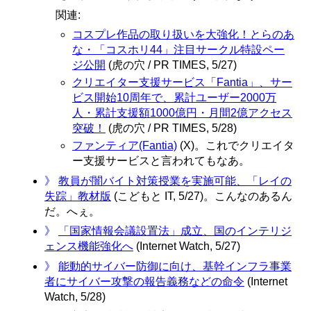
関連:
コスプレ作品の取り扱いを大強化！とらのあ
な・「コスホリ44」注目サークル特設ペー
ジ公開
(虎の穴 / PR TIMES, 5/27)
クリエイター支援サービス「Fantia」、サー
ビス開始10周年で、累計ユーザー2000万
人・累計支援額1000億円・月間2億アクセス
突破！
(虎の穴 / PR TIMES, 5/28)
ファンティア(Fantia)
(X)。これでクリエイタ
ー支援サービスと言われてもなあ。
》
教員が闇バイト対策授業を実施可能、「レイの
失踪」教材版
(こどもと IT, 5/27)。こんなのあるん
だ。へぇ。
》
「国家情報会議設置法」成立、国のインテリジ
ェンス機能強化へ
(Internet Watch, 5/27)
》
能動的サイバー防御に向け、基幹インフラ事業
者にサイバー攻撃の報告義務などの命令
(Internet
Watch, 5/28)