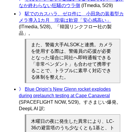
なか終わらない狂騒のウラ側
(ITmedia, 5/29)
》
駅でのカスハラ、ゼロ件に 小田急の装着型カ
メラ導入1カ月 現場は歓迎「安心感高い」
(ITmedia, 5/28)。「韓国リンクフロー社の製
品」。
また、警備大手ALSOKと連携。カメラ
を使用する際は、警備員の応援が必要
となった場合に同社へ即時通報できる
「非常ペンダント」も合わせて携帯す
ることで、トラブルに素早く対応でき
る体制を整えた。
》
Blue Origin’s New Glenn rocket explodes
during prelaunch testing at Cape Canaveral
(SPACEFLIGHT NOW, 5/29)。すさまじい爆発。
DeepL AI 訳:
木曜日の夜に発生した異常により、LC-
36の避雷塔のうち少なくとも1基と、ト