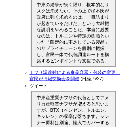
中東の紛争が続く限り、根本的なリ
スクは消えない。その上で柳本氏が
政府に強く求めるのは、「目詰まり
が起きているだけだ」という大雑把
な説明をやめることだ。本当に必要
なのは、トルエンや特定の樹脂とい
った「限定的に不足している製品」
のサプライチェーンを個別に把握
し、官民一体で代替調達ルートを構
築するピンポイントな支援である。
ナフサ調達難による食品容器・包装の変更、
官民が情報交換会を開催
(日経, 5/27)
ツイート
中東産重質ナフサの代替としてアメ
リカ産軽質ナフサが増えると思いま
すが、BTX（ベンゼン、トルエン、
キシレン）の収率は落ちます。シン
ナー原料は別途、輸入でカバーする