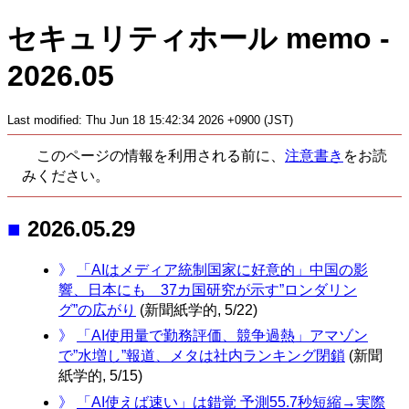
セキュリティホール memo -
2026.05
Last modified: Thu Jun 18 15:42:34 2026
+0900 (JST)
このページの情報を利用される前に、
注意書き
をお読
みください。
■
2026.05.29
》
「AIはメディア統制国家に好意的」中国の影
響、日本にも 37カ国研究が示す”ロンダリン
グ”の広がり
(新聞紙学的, 5/22)
》
「AI使用量で勤務評価、競争過熱」アマゾン
で”水増し”報道、メタは社内ランキング閉鎖
(新聞
紙学的, 5/15)
》
「AI使えば速い」は錯覚 予測55.7秒短縮→実際