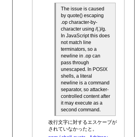
The issue is caused
by quote() escaping
.op character-by-
character using /(.)/g.
In JavaScript this does
not match line
terminators, so a
newline in .op can
pass through
unescaped. In POSIX
shells, a literal
newline is a command
separator, so attacker-
controlled content after
it may execute as a
second command.
改行文字に対するエスケープが
されていなかったと。