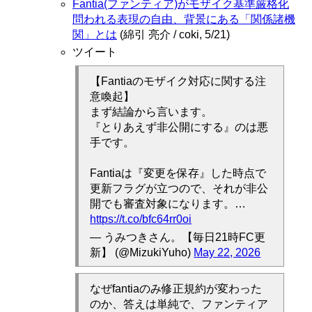
Fantia(ファンティア)がモザイク基準厳格化
問われる表現の自由、背景にある「関係諸機
関」とは
(綿引 亮介 / coki, 5/21)
ツイート
【Fantiaのモザイク対応に関する注
意喚起】
まず結論から言います。
『とりあえず非公開にする』のは悪
手です。
Fantiaは『変更を保存』した時点で
更新フラグが立つので、それが非公
開でも審査対象になります。…
https://t.co/bfc64rr0oi
— うみつきさん。【毎日21時FC更
新】 (@MizukiYuho)
May 22, 2026
なぜfantiaのみ修正規約が変わった
のか、答えは単純で、ファンティア