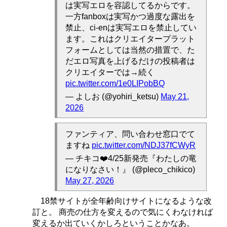
は実写エロを容認してるからです。
一方fanboxは実写かつ過度な露出を
禁止、ci-enは実写エロを禁止してい
ます。これはクリエイタープラット
フォームとしては当然の措置で、た
だエロ写真を上げるだけの投稿者は
クリエイターでは→続く
pic.twitter.com/1e0LIPobBQ
— よしお (@yohiri_ketsu)
May 21,
2026
ファンティア、問い合わせ窓口でて
ますね
pic.twitter.com/NDJ37fCWyR
— チキコ❤️4/25新発売『わたしの竜
になりなさい！』 (@pleco_chikico)
May 27, 2026
18禁サイトが全年齢向けサイトになるような改
訂と。 商売の仕方を変えるので気にくわなければ
変えるか出ていくかしろということかなあ。