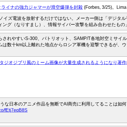
クライナの強力ジャマーが滑空爆弾を封殺
(Forbes, 3/25)
側にノイズ電波を放射するだけではない。メーカー側は「デジタ
ィング（なりすまし）、情報サイバー攻撃を組み合わせたもの
されやすいS-300、パトリオット、SAMP/T各地対空ミサ
ムは数十km以上離れた地点からロシア軍機を迎撃できるが、
装されスタジオジブリ風のミーム画像が大量生成されるようになり著
ような日本のアニメ作品を無断でAI商売に利用してることは如何
t.co/fEtj7eqB8S