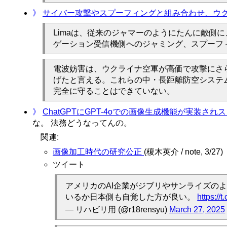
》
サイバー攻撃やスプーフィングと組み合わせ、ウ
Limaは、従来のジャマーのようにたんに敵
ゲーション受信機側へのジャミング、スプーフ
電波妨害は、ウクライナ空軍が高価で攻撃にさら
げたと言える。これらの中・長距離防空システ
完全に守ることはできていない。
》
ChatGPTにGPT-4oでの画像生成機能が実
な。 法務どうなってんの。
関連:
画像加工時代の研究公正
(榎木英介 / note, 3/27)
ツイート
アメリカのAI企業がジブリやサンライズの
いるか日本側も自覚した方が良い。
https://
— リハビリ用 (@r18rensyu)
March 27, 2025