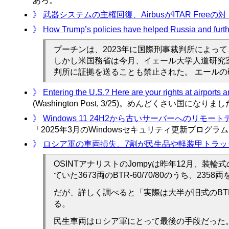
あろ。
》
武器システムの主権回復、AirbusがITAR Fre
》
How Trump’s policies have helped Russia and furth
プーチンは、2023年に国際刑事裁判所によっ
しかし米国務省は今月、イェール大学人道研究
判所に証拠を送ることも禁止された。 エールの
》
Entering the U.S.? Here are your rights at airports 
(Washington Post, 3/25)。めんどくさい国になりま
》
Windows 11 24H2から古いサーバーへのリ
「2025年3月のWindowsセキュリティ更新プログ
》
ロシア軍の車両損失、7割が民生品や軽装甲トラッ
OSINTアナリストのJompyは昨年12月、
ていた3673両のBTR-60/70/80のうち、2
だが、詳しく調べると「実際は大半が旧式のBTR
る。
民生車両はロシア軍にとって最後の手段だった