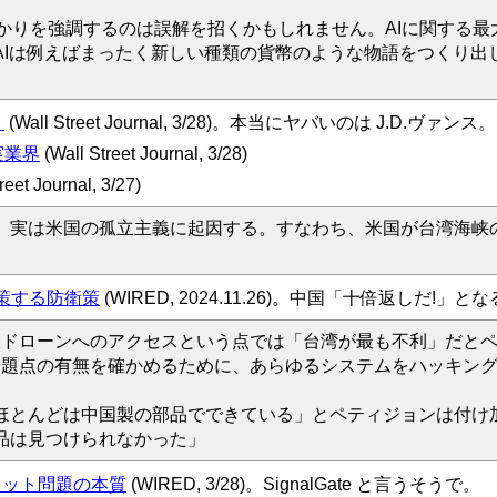
う言葉ばかりを強調するのは誤解を招くかもしれません。AIに関す
AIは例えばまったく新しい種類の貨幣のような物語をつくり出
」
(Wall Street Journal, 3/28)。本当にヤバいのは J.D.ヴァンス。
実業界
(Wall Street Journal, 3/28)
reet Journal, 3/27)
実は米国の孤立主義に起因する。すなわち、米国が台湾海峡
策する防衛策
(WIRED, 2024.11.26)。中国「十倍返しだ!」
市販ドローンへのアクセスという点では「台湾が最も不利」だと
の問題点の有無を確かめるために、あらゆるシステムをハッキン
ほとんどは中国製の部品でできている」とペティジョンは付け
品は見つけられなかった」
ャット問題の本質
(WIRED, 3/28)。SignalGate と言うそうで。