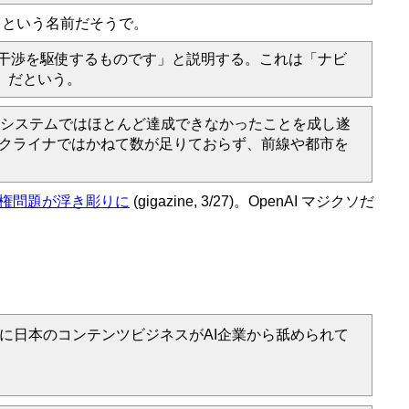
。Lima という名前だそうで。
ル干渉を駆使するものです」と説明する。これは「ナビ
」だという。
イルシステムではほとんど達成できなかったことを成し遂
ウクライナではかねて数が足りておらず、前線や都市を
作権問題が浮き彫りに
(gigazine, 3/27)。OpenAI マジクソだ
に日本のコンテンツビジネスがAI企業から舐められて