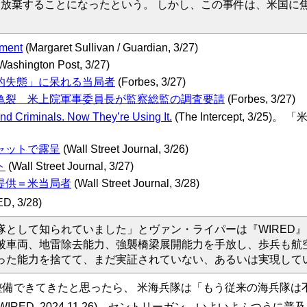
棄することになったという。 しかし、この事件は、米国に焦点を
gment
(Margaret Sullivan / Guardian, 3/27)
Washington Post, 3/27)
的失態」に呆れる当局者
(Forbes, 3/27)
亀裂 米上院軍事委員長が監察総監の調査要請
(Forbes, 3/27)
 and Criminals. Now They’re Using It.
(The Intercept, 
ャットで露呈
(Wall Street Journal, 3/26)
ト
(Wall Street Journal, 3/27)
提供＝米当局者
(Wall Street Journal, 3/28)
D, 3/28)
隊として知られていました」とヴァン・ライパーは『WIRED
破車両、地雷除去能力、強襲橋梁展開能力を手放し、歩兵も航
った能力を捨てて、まだ実証されていない、あるいは実現して
備できてきたと思ったら、 米海兵隊は「もう従来の海兵隊は
WIRED, 2024.11.26)。セントリーガン、いよいよふつうに