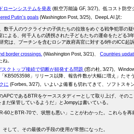
eの対ドローンシステムを発表
(航空万能論 GF, 3/27)。低コスト防空
ered Putin’s goals
(Washington Post, 3/25)。DeepL AI 訳:
て、数千人のウクライナの子供たちの拉致をめぐる戦争犯罪の
室による、何千人もの誘拐された子どもたちの運命をたどる3年
研究は、プーチンを含むロシア政府高官に対する6件のICC起
and border crossings.
(Washington Post, 3/21)、
Countries update
したね。
モートデスクトップ接続で切断が頻発する問題
(窓の杜, 3/27)。Win
ラム「KB5053598」リリース以降、報告件数が大幅に増え」たそ
クに
(Forbes, 3/27)。いよいよ備蓄も切れてきて、ソフト
装輪式のAPCであるBTRをケーススタディーとして取り上げ、
358両をまだ保管しているようだ」とJompyは書いている。
-60とBTR-70で、状態も悪い」ことがわかった。これらを再
。そして、その最後の手段の使用が常態になった。