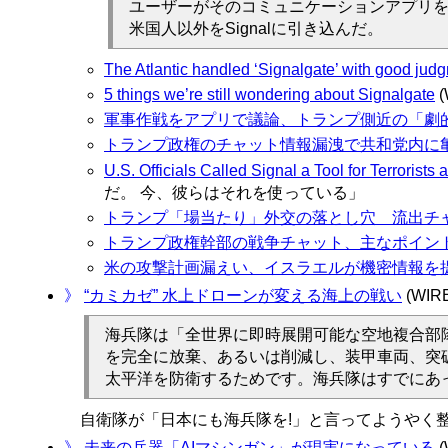
ユーザーがそのコミュニケーションアプリを放
米国人以外をSignalに引き込んだ。
The Atlantic handled ‘Signalgate’ with good jud
5 things we’re still wondering about Signalgate
(
軍事作戦をアプリで議論、トランプ側近の「劇
トランプ政権のチャット情報漏洩で共和党内に
U.S. Officials Called Signal a Tool for Terrorists
だ。 今、彼らはそれを使っている」
トランプ「場当たり」外交の落とし穴 流出チ
トランプ政権幹部の戦争チャット、主なポイン
米の攻撃計画漏えい、イスラエルが機密情報を
》
“カミカゼ” 水上ドローンが変える海上の戦い
(WIRE
海兵隊は「全世界に即時展開可能な空地複合部
を完全に放棄、あるいは削減し、装甲車両、突
太平洋を防衛するためです。海兵隊はすでにあ
自衛隊が「日本にも海兵隊を!」と言ってようやく整
》
未来の兵器「AIマシンガン」が現実になっている
(