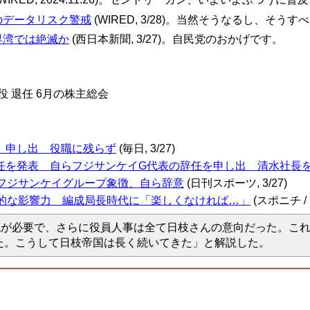
のデータリスク警戒
(WIRED, 3/28)。当然そうなるし、そうす
早湾では絶滅か
(西日本新聞, 3/27)。自民党のおかげです。
 退任 6月の株主総会
」申し出 役職に残らず
(毎日, 3/27)
任を発表 自らフジサンケイG代表の辞任を申し出 清水社長
上フジサンケイグループ象徴、自ら辞意
(日刊スポーツ, 3/27)
倒的な影響力 編成局長時代に「楽しくなければ…」
(スポニチ / Y
が必要で、さらに役員人事は全て日枝さんの意向だった。これ
た。こうして日枝帝国は長く続いてきた」と解説した。