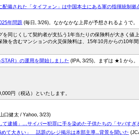
に配備された「タイフォン」は中国本土にある軍の指揮統制拠
25年問題
(毎日, 3/26)。なかなかな上昇が予想されるようで。
を同じくして契約者が支払う1年当たりの保険料が大きく値
を含むマンションの火災保険料は、15年10月からの10年間が
-STAR）の運用を開始しました
(IPA, 3/25)。まずは ★1 から。
0,000円（税込）といたします。
山口健太 / Yahoo, 3/23)
して逮捕」…サイバー犯罪に手を染めた子供たちの「ヤバすぎ
めて大きい」 話題のレジ掲示は本部主導...背景を聞いた
(J