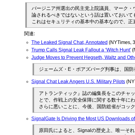
バージニア州選出の民主党上院議員、マーク・
論されるべきではないという話は置いておいて
これはセキュリティの基本中の基本なので、正
関連:
The Leaked Signal Chat, Annotated
(NYTimes, 3
Trump Calls Signal Leak Fallout a ‘Witch Hunt’
(
Judge Moves to Prevent Hegseth, Waltz and Oth
ジェームズ・E・ボアズバーグ判事は、国防
Signal Chat Leak Angers U.S. Military Pilots
(N
アトランティック』誌の編集長をこのチャ
とで、作戦上の安全保障に関する数十年にわ
さらに悪いことに、今後、国防総省がコッ
SignalGate Is Driving the Most US Downloads of
原田氏によると、Signalの歴史上、唯一そ