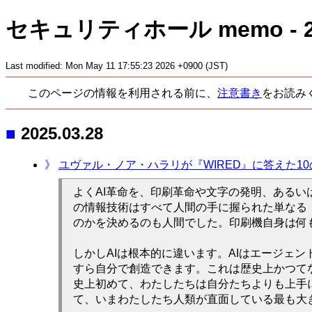
セキュリティホール memo - 20
Last modified: Mon May 11 17:55:23 2026
+0900 (JST)
このページの情報を利用される前に、
注意書き
をお読み
■
2025.03.28
》
ユヴァル・ノア・ハラリが『WIRED』に答えた1
よくAI革命を、印刷革命や文字の発明、ある
の情報技術はすべて人間の手に握られた単なる
のかを決めるのも人間でした。印刷機自身は何
しかしAIは根本的に違います。AIはエージェ
すら自分で創造できます。これは歴史上かつてな
史上初めて、わたしたちは自分たちよりも上手
て、いまわたしたち人類が直面している最も大