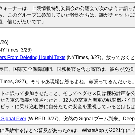
ウォーナーは、上院情報特別委員会の公聴会で次のように語っ
も、このグループに参加していた幹部たちは、誰がチャットに
直、信じがたいです」
/26)
NYTimes, 3/26)
ers From Deleting Houthi Texts
(NYTimes, 3/27)。放っておく
長官、国家安全保障顧問、国務長官を含む高官は、彼らが交換
YTimes, 3/27)。そりゃあ現場は怒るよね。命張ってるんだから。 De
ットに誤って参加させたこと、そしてヘグセス氏は極秘計画を
たる軍の教義が覆されたと、12人の空軍と海軍の戦闘機パイ
クピットに乗り込む際に自分たちの安全を重視しているとはも
 Signal Ever
(WIRED, 3/27)。突然の Signal ブーム到来。DeepL
れに匹敵するほどの普及があったのは、WhatsApp が202