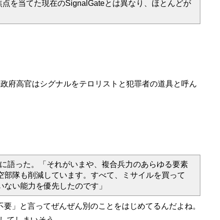
当てた現在のSignalGateとは異なり、ほとんどが
3/25)。 「米政府高官はシグナルをテロリストと犯罪者の道具と呼ん
』に語った。「それがいまや、複合兵力のあらゆる要素
空部隊も削減しています。すべて、ミサイルを買って
いない能力を優先したのです」
不要」と言ってぜんぜん別のことをはじめてるんだよね。
普及してしまいそう。