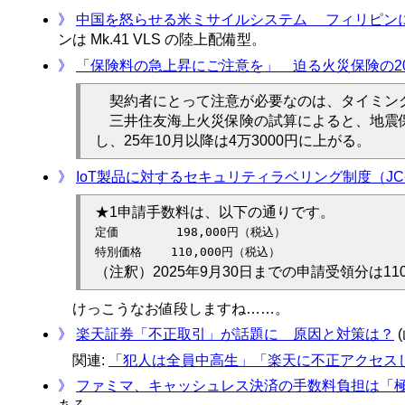
》
中国を怒らせる米ミサイルシステム フィリピン
ンは Mk.41 VLS の陸上配備型。
》
「保険料の急上昇にご注意を」 迫る火災保険の20
契約者にとって注意が必要なのは、タイミング
三井住友海上火災保険の試算によると、地震保険
し、25年10月以降は4万3000円に上がる。
》
IoT製品に対するセキュリティラベリング制度（JC
★1申請手数料は、以下の通りです。
定価        198,000円（税込）

（注釈）2025年9月30日までの申請受領分は11
けっこうなお値段しますね……。
》
楽天証券「不正取引」が話題に 原因と対策は？
(
関連:
「犯人は全員中高生」「楽天に不正アクセス
》
ファミマ、キャッシュレス決済の手数料負担は「極