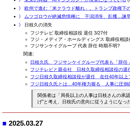
》
欧州で進む「米クラウド離れ」。トランプ政権下
》
ムツゴロウが絶滅危惧種に 干潟消失、乱獲…諫
》
日枝久の消失
フジテレビ 取締役相談役 退任 3/27付
フジ・メディア・ホールディングス 取締役相談役
フジサンケイグループ 代表 辞任 時期不明?
関連:
日枝久氏、フジサンケイグループ代表も「辞任
フジテレビと親会社 日枝久取締役相談役の退
フジ日枝久取締役相談役が退任 在任40年以
フジ日枝久氏とは…40年権力握る 人事に圧
関係者は「局長以上の人事は日枝さんの承認
げ”と考え、日枝氏の意向に従うようになっ
■
2025.03.27