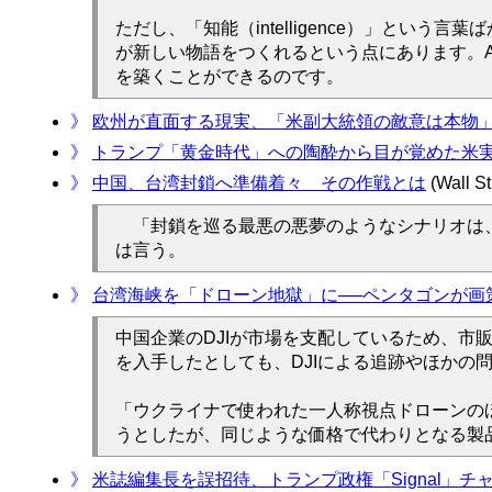
ただし、「知能（intelligence）」とい
が新しい物語をつくれるという点にあります。
を築くことができるのです。
》
欧州が直面する現実、「米副大統領の敵意は本物
》
トランプ「黄金時代」への陶酔から目が覚めた米
》
中国、台湾封鎖へ準備着々 その作戦とは
(Wall St
「封鎖を巡る最悪の悪夢のようなシナリオは、
は言う。
》
台湾海峡を「ドローン地獄」に──ペンタゴンが画
中国企業のDJIが市場を支配しているため、
を入手したとしても、DJIによる追跡やほか
「ウクライナで使われた一人称視点ドローンの
うとしたが、同じような価格で代わりとなる製
》
米誌編集長を誤招待、トランプ政権「Signal」チ