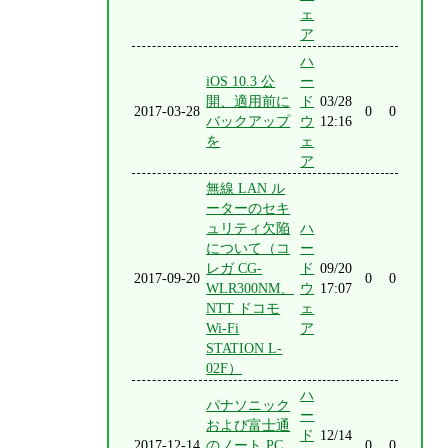
ェ
ア
ハ
iOS 10.3 公
ー
開、適用前に
ド
03/28
2017-03-28
0
0
バックアップ
ウ
12:16
を
ェ
ア
無線 LAN ル
ーターのセキ
ュリティ欠陥
ハ
について（コ
ー
レガ CG-
ド
09/20
2017-09-20
0
0
WLR300NM、
ウ
17:07
NTT ドコモ
ェ
Wi-Fi
ア
STATION L-
02F）
ハ
パナソニック
ー
および富士通
ド
12/14
2017-12-14
のノート PC
0
0