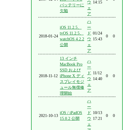
ウ
14:15
バッテリーに
ェ
欠陥
ア
ハ
iOS 11.2.5、
ー
tvOS 11.2.5、
ド
01/24
2018-01-24
0
0
watchOS 4.2.2
ウ
15:43
公開
ェ
ア
13 インチ
ハ
MacBook Pro
ー
SSD および
ド
11/12
2018-11-12
iPhone X ディ
0
0
ウ
14:40
スプレイモジ
ェ
ュール無償修
ア
理開始
ハ
ー
iOS / iPadOS
ド
10/13
2021-10-13
0
0
15.0.2 公開
ウ
17:21
ェ