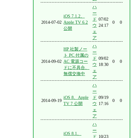
ハ
ー
iOS 7.1.2、
ド
07/02
2014-07-02
Apple TV 6.2
0
0
ウ
24:17
公開
ェ
ア
ハ
HP 社製ノー
ー
ト PC 付属の
ド
09/02
2014-09-02
AC 電源コー
0
0
ウ
18:30
ドに不具合、
ェ
無償交換中
ア
ハ
ー
iOS 8、Apple
ド
09/19
2014-09-19
0
0
TV 7 公開
ウ
17:16
ェ
ア
ハ
ー
iOS 8.1、
ド
10/23