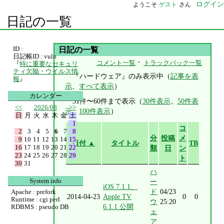
ログイン
ようこそ
ゲスト
さん
日記の一覧
ID :
日記の一覧
日記帳ID : vuln
・
コメント一覧
トラックバック一覧
『
特に重要なセキュリ
ティ欠陥・ウイルス情
『ハードウェア』のみ表示中（
記事を表
報
』
示
、
すべて表示
）
カレンダー
31件〜60件まで表示（
30件表示
、
50件表
<<
2026/08
>>
示
、
100件表示
）
日
月
火
水
木
金
土
1
コ
2
3
4
5
6
7
8
分
投稿
メ
9
10
11
12
13
14
15
日付 ▲
タイトル
TB
16
17
18
19
20
21
22
類
日
ン
23
24
25
26
27
28
29
ト
30
31
ハ
System info
ー
iOS 7.1.1、
ド
04/23
Apache : prefork
2014-04-23
Apple TV
0
0
Runtime : cgi perl
ウ
25:20
6.1.1 公開
RDBMS : pseudo DB
ェ
ア