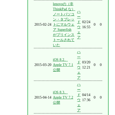
lenovoの（非
ThinkPad な）
ハ
ノートパソコ
ー
ン・タブレッ
ド
02/24
2015-02-24
トにマルウェ
0
0
ウ
16:55
ア Superfish
ェ
がプリインス
ア
トールされて
いた
ハ
ー
iOS 8.2、
ド
03/20
2015-03-20
Apple TV 7.1
0
0
ウ
12:21
公開
ェ
ア
ハ
ー
iOS 8.3、
ド
04/14
2015-04-14
Apple TV 7.2
0
0
ウ
17:36
公開
ェ
ア