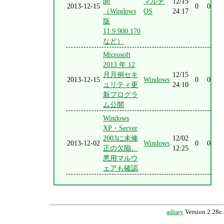
開
マルチ
12/15
2013-12-15
0
0
（Windows
OS
24:17
版
11.9.900.170
など）
Microsoft
2013 年 12
月月例セキ
12/15
2013-12-15
Windows
0
0
ュリティ更
24:10
新プログラ
ム公開
Windows
XP・Server
2003に未修
12/02
2013-12-02
Windows
0
0
正の欠陥、
12:25
悪用マルウ
ェアも確認
adiary
Version 2.28c.