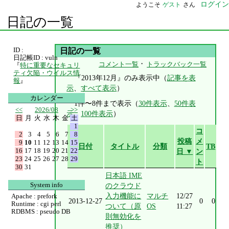
ログイン
ようこそ
ゲスト
さん
日記の一覧
ID :
日記の一覧
日記帳ID : vuln
・
コメント一覧
トラックバック一覧
『
特に重要なセキュリ
ティ欠陥・ウイルス情
『2013年12月』のみ表示中（
記事を表
報
』
示
、
すべて表示
）
カレンダー
1件〜8件まで表示（
30件表示
、
50件表
<<
2026/08
>>
示
、
100件表示
）
日
月
火
水
木
金
土
1
コ
2
3
4
5
6
7
8
投稿
メ
9
10
11
12
13
14
15
日付
タイトル
分類
TB
16
17
18
19
20
21
22
日 ▼
ン
23
24
25
26
27
28
29
ト
30
31
日本語 IME
System info
のクラウド
入力機能に
マルチ
12/27
Apache : prefork
2013-12-27
0
0
Runtime : cgi perl
ついて（原
OS
11:27
RDBMS : pseudo DB
則無効化を
推奨）