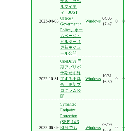
がき、ラベ
ルマイテ
ィ、JUST
Office /
04/05
2023-04-05
Windows
0
0
Goverment /
17:47
Police、ホー
ムページ・
ビルダー21
更新モジュ
ール公開
OneDrive 同
期アプリが
予期せず終
10/31
2022-10-31
了する不具
Windows
0
0
16:50
合、更新プ
ログラム公
開
Symantec
Endpoint
Protection
(SEP) 14.3
06/09
2022-06-09
RU4 でも
Windows
0
0
18:01