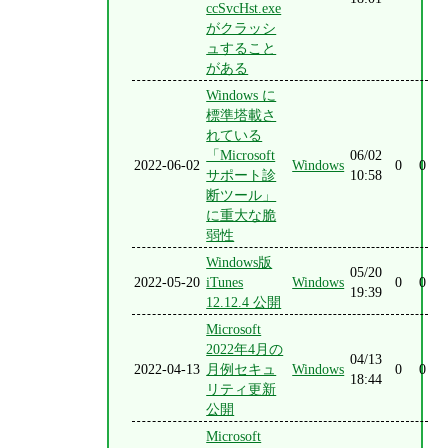
ccSvcHst.exe
がクラッシ
ュすること
がある
Windows に
標準塔載さ
れている
「Microsoft
06/02
2022-06-02
Windows
0
0
サポート診
10:58
断ツール」
に重大な脆
弱性
Windows版
05/20
2022-05-20
iTunes
Windows
0
0
19:39
12.12.4 公開
Microsoft
2022年4月の
04/13
2022-04-13
月例セキュ
Windows
0
0
18:44
リティ更新
公開
Microsoft