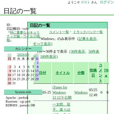
ログイン
ようこそ
ゲスト
さん
日記の一覧
ID :
日記の一覧
日記帳ID : vuln
・
コメント一覧
トラックバック一覧
『
特に重要なセキュリ
ティ欠陥・ウイルス情
『Windows』のみ表示中（
記事を表示
、
報
』
すべて表示
）
カレンダー
1件〜30件まで表示（
30件表示
、
50件表
<<
2026/08
>>
示
、
100件表示
）
日
月
火
水
木
金
土
1
コ
2
3
4
5
6
7
8
投稿
メ
TB
9
10
11
12
13
14
15
日付
タイトル
分類
16
17
18
19
20
21
22
日
ン
▲
23
24
25
26
27
28
29
ト
30
31
iTunes for
05/25
System info
2023-05-25
Windows
Windows
0
0
12:49
12.12.9 公開
Apache : prefork
Runtime : cgi perl
一太郎、花
RDBMS : pseudo DB
子、楽々は