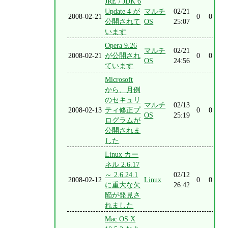
JRE / JDK 6
Update 4 が
マルチ
02/21
2008-02-21
0
0
公開されて
OS
25:07
います
Opera 9.26
マルチ
02/21
2008-02-21
が公開され
0
0
OS
24:56
ています
Microsoft
から、月例
のセキュリ
マルチ
02/13
2008-02-13
ティ修正プ
0
0
OS
25:19
ログラムが
公開されま
した
Linux カー
ネル 2.6.17
～ 2.6.24.1
02/12
2008-02-12
Linux
0
0
に重大な欠
26:42
陥が発見さ
れました
Mac OS X