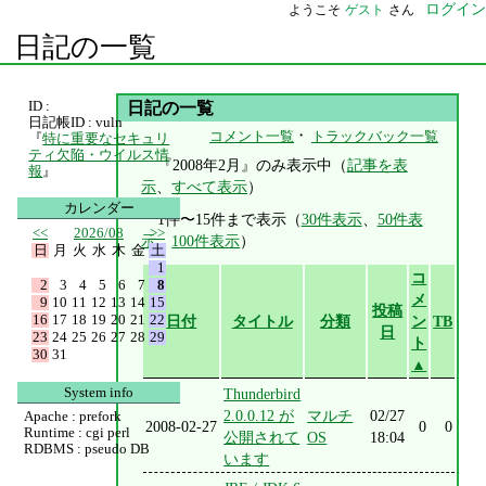
ログイン
ようこそ
ゲスト
さん
日記の一覧
ID :
日記の一覧
日記帳ID : vuln
・
コメント一覧
トラックバック一覧
『
特に重要なセキュリ
ティ欠陥・ウイルス情
『2008年2月』のみ表示中（
記事を表
報
』
示
、
すべて表示
）
カレンダー
1件〜15件まで表示（
30件表示
、
50件表
<<
2026/08
>>
示
、
100件表示
）
日
月
火
水
木
金
土
1
コ
2
3
4
5
6
7
8
メ
9
10
11
12
13
14
15
投稿
16
17
18
19
20
21
22
日付
タイトル
分類
ン
TB
日
23
24
25
26
27
28
29
ト
30
31
▲
System info
Thunderbird
2.0.0.12 が
マルチ
02/27
Apache : prefork
2008-02-27
0
0
Runtime : cgi perl
公開されて
OS
18:04
RDBMS : pseudo DB
います