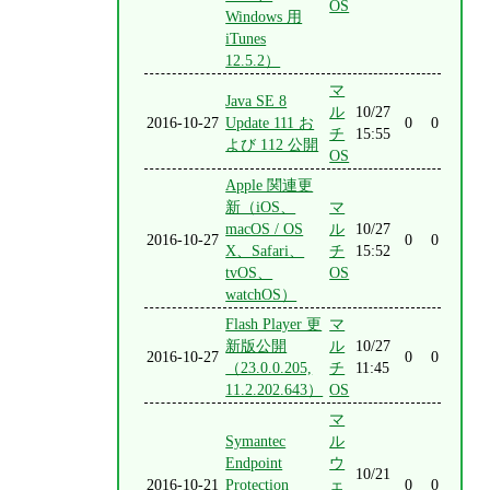
OS
Windows 用
iTunes
12.5.2）
マ
Java SE 8
ル
10/27
2016-10-27
Update 111 お
0
0
チ
15:55
よび 112 公開
OS
Apple 関連更
新（iOS、
マ
macOS / OS
ル
10/27
2016-10-27
0
0
X、Safari、
チ
15:52
tvOS、
OS
watchOS）
Flash Player 更
マ
新版公開
ル
10/27
2016-10-27
0
0
（23.0.0.205,
チ
11:45
11.2.202.643）
OS
マ
Symantec
ル
Endpoint
ウ
10/21
2016-10-21
Protection
ェ
0
0