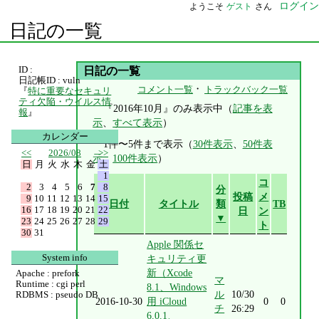
ログイン
ようこそ
ゲスト
さん
日記の一覧
ID :
日記の一覧
日記帳ID : vuln
・
コメント一覧
トラックバック一覧
『
特に重要なセキュリ
ティ欠陥・ウイルス情
『2016年10月』のみ表示中（
記事を表
報
』
示
、
すべて表示
）
カレンダー
1件〜5件まで表示（
30件表示
、
50件表
<<
2026/08
>>
示
、
100件表示
）
日
月
火
水
木
金
土
1
コ
2
3
4
5
6
7
8
分
投稿
メ
9
10
11
12
13
14
15
日付
タイトル
類
TB
16
17
18
19
20
21
22
日
ン
▼
23
24
25
26
27
28
29
ト
30
31
Apple 関係セ
System info
キュリティ更
新（Xcode
Apache : prefork
マ
Runtime : cgi perl
8.1、Windows
ル
10/30
RDBMS : pseudo DB
2016-10-30
用 iCloud
0
0
チ
26:29
6.0.1、