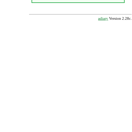
adiary
Version 2.28c.