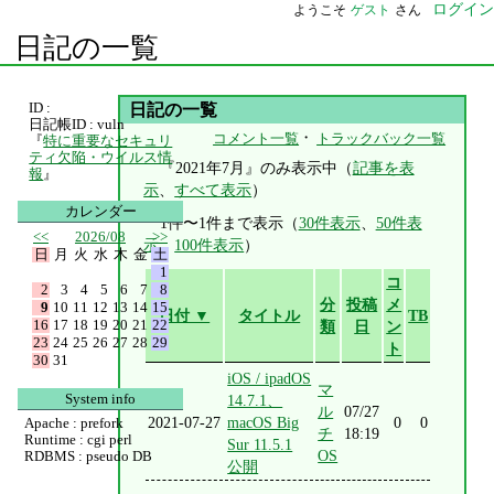
ログイン
ようこそ
ゲスト
さん
日記の一覧
ID :
日記の一覧
日記帳ID : vuln
・
コメント一覧
トラックバック一覧
『
特に重要なセキュリ
ティ欠陥・ウイルス情
『2021年7月』のみ表示中（
記事を表
報
』
示
、
すべて表示
）
カレンダー
1件〜1件まで表示（
30件表示
、
50件表
<<
2026/08
>>
示
、
100件表示
）
日
月
火
水
木
金
土
1
コ
2
3
4
5
6
7
8
分
投稿
メ
9
10
11
12
13
14
15
日付 ▼
タイトル
TB
16
17
18
19
20
21
22
類
日
ン
23
24
25
26
27
28
29
ト
30
31
iOS / ipadOS
マ
System info
14.7.1、
ル
07/27
2021-07-27
macOS Big
0
0
Apache : prefork
チ
18:19
Runtime : cgi perl
Sur 11.5.1
OS
RDBMS : pseudo DB
公開