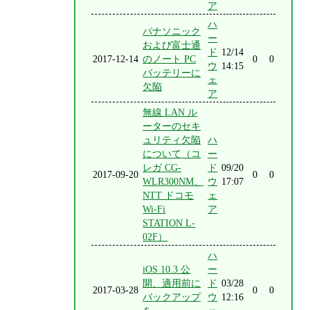
ア
ハ
パナソニック
ー
および富士通
ド
12/14
2017-12-14
のノート PC
0
0
ウ
14:15
バッテリーに
ェ
欠陥
ア
無線 LAN ル
ーターのセキ
ュリティ欠陥
ハ
について（コ
ー
レガ CG-
ド
09/20
2017-09-20
0
0
WLR300NM、
ウ
17:07
NTT ドコモ
ェ
Wi-Fi
ア
STATION L-
02F）
ハ
iOS 10.3 公
ー
開、適用前に
ド
03/28
2017-03-28
0
0
バックアップ
ウ
12:16