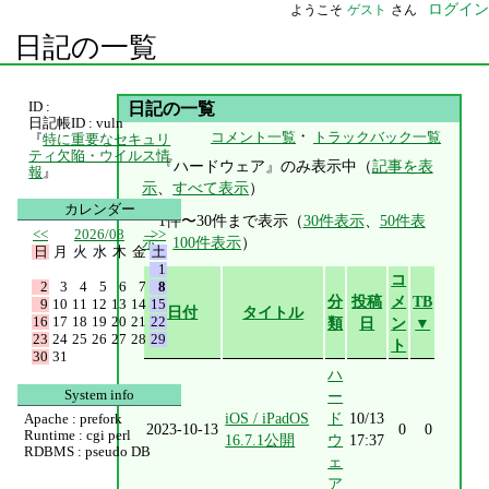
ログイン
ようこそ
ゲスト
さん
日記の一覧
ID :
日記の一覧
日記帳ID : vuln
・
コメント一覧
トラックバック一覧
『
特に重要なセキュリ
ティ欠陥・ウイルス情
『ハードウェア』のみ表示中（
記事を表
報
』
示
、
すべて表示
）
カレンダー
1件〜30件まで表示（
30件表示
、
50件表
<<
2026/08
>>
示
、
100件表示
）
日
月
火
水
木
金
土
1
コ
2
3
4
5
6
7
8
分
投稿
メ
TB
9
10
11
12
13
14
15
日付
タイトル
16
17
18
19
20
21
22
類
日
ン
▼
23
24
25
26
27
28
29
ト
30
31
ハ
System info
ー
iOS / iPadOS
ド
10/13
Apache : prefork
2023-10-13
0
0
Runtime : cgi perl
16.7.1公開
ウ
17:37
RDBMS : pseudo DB
ェ
ア