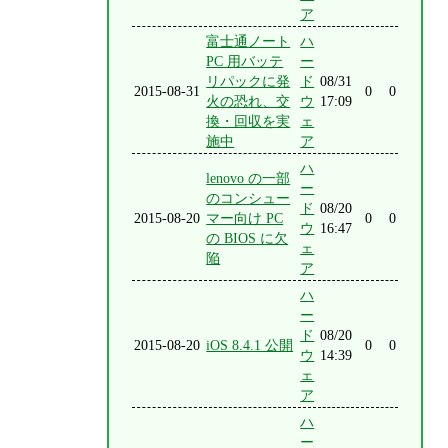
ア
富士通ノート
ハ
PC 用バッテ
ー
リパックに発
ド
08/31
2015-08-31
0
0
火の恐れ、交
ウ
17:09
換・回収を実
ェ
施中
ア
ハ
lenovo の一部
ー
のコンシュー
ド
08/20
2015-08-20
マー向け PC
0
0
ウ
16:47
の BIOS に欠
ェ
陥
ア
ハ
ー
ド
08/20
2015-08-20
iOS 8.4.1 公開
0
0
ウ
14:39
ェ
ア
ハ
ー