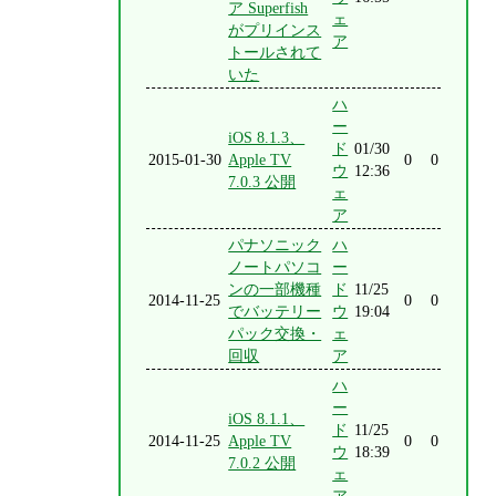
ア Superfish
ェ
がプリインス
ア
トールされて
いた
ハ
ー
iOS 8.1.3、
ド
01/30
2015-01-30
Apple TV
0
0
ウ
12:36
7.0.3 公開
ェ
ア
パナソニック
ハ
ノートパソコ
ー
ンの一部機種
ド
11/25
2014-11-25
0
0
でバッテリー
ウ
19:04
パック交換・
ェ
回収
ア
ハ
ー
iOS 8.1.1、
ド
11/25
2014-11-25
Apple TV
0
0
ウ
18:39
7.0.2 公開
ェ