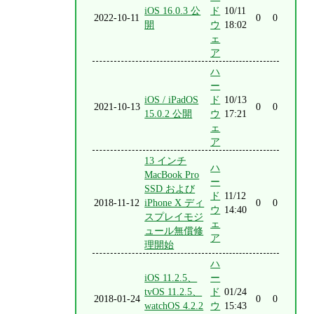
iOS 16.0.3 公
ド
10/11
2022-10-11
0
0
開
ウ
18:02
ェ
ア
ハ
ー
iOS / iPadOS
ド
10/13
2021-10-13
0
0
15.0.2 公開
ウ
17:21
ェ
ア
13 インチ
ハ
MacBook Pro
ー
SSD および
ド
11/12
2018-11-12
iPhone X ディ
0
0
ウ
14:40
スプレイモジ
ェ
ュール無償修
ア
理開始
ハ
iOS 11.2.5、
ー
tvOS 11.2.5、
ド
01/24
2018-01-24
0
0
watchOS 4.2.2
ウ
15:43