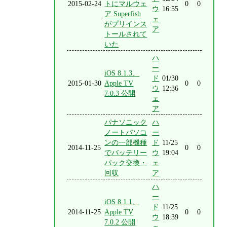
2015-02-24
トにマルウェ
0
0
ウ
16:55
ア Superfish
ェ
がプリインス
ア
トールされて
いた
ハ
ー
iOS 8.1.3、
ド
01/30
2015-01-30
Apple TV
0
0
ウ
12:36
7.0.3 公開
ェ
ア
パナソニック
ハ
ノートパソコ
ー
ンの一部機種
ド
11/25
2014-11-25
0
0
でバッテリー
ウ
19:04
パック交換・
ェ
回収
ア
ハ
ー
iOS 8.1.1、
ド
11/25
2014-11-25
Apple TV
0
0
ウ
18:39
7.0.2 公開