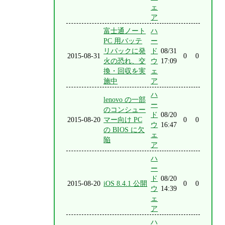
ェ
ア
富士通ノート
ハ
PC 用バッテ
ー
リパックに発
ド
08/31
2015-08-31
0
0
火の恐れ、交
ウ
17:09
換・回収を実
ェ
施中
ア
ハ
lenovo の一部
ー
のコンシュー
ド
08/20
2015-08-20
マー向け PC
0
0
ウ
16:47
の BIOS に欠
ェ
陥
ア
ハ
ー
ド
08/20
2015-08-20
iOS 8.4.1 公開
0
0
ウ
14:39
ェ
ア
ハ