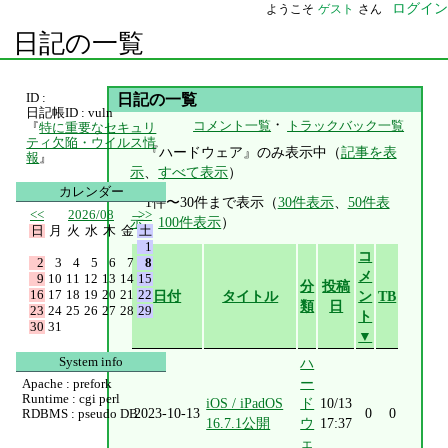
ログイン
ようこそ
ゲスト
さん
日記の一覧
ID :
日記の一覧
日記帳ID : vuln
・
コメント一覧
トラックバック一覧
『
特に重要なセキュリ
ティ欠陥・ウイルス情
『ハードウェア』のみ表示中（
記事を表
報
』
示
、
すべて表示
）
カレンダー
1件〜30件まで表示（
30件表示
、
50件表
<<
2026/08
>>
示
、
100件表示
）
日
月
火
水
木
金
土
1
コ
2
3
4
5
6
7
8
メ
9
10
11
12
13
14
15
分
投稿
16
17
18
19
20
21
22
日付
タイトル
ン
TB
類
日
23
24
25
26
27
28
29
ト
30
31
▼
System info
ハ
ー
Apache : prefork
Runtime : cgi perl
iOS / iPadOS
ド
10/13
2023-10-13
0
0
RDBMS : pseudo DB
16.7.1公開
ウ
17:37
ェ