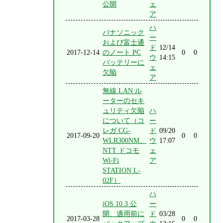
公開
ェ
ア
ハ
パナソニック
ー
および富士通
ド
12/14
2017-12-14
のノート PC
0
0
ウ
14:15
バッテリーに
ェ
欠陥
ア
無線 LAN ル
ーターのセキ
ュリティ欠陥
ハ
について（コ
ー
レガ CG-
ド
09/20
2017-09-20
0
0
WLR300NM、
ウ
17:07
NTT ドコモ
ェ
Wi-Fi
ア
STATION L-
02F）
ハ
iOS 10.3 公
ー
開、適用前に
ド
03/28
2017-03-28
0
0