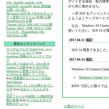
デートする場合、龍大標準のアン
iOS / iPadOS, macOS, tvOS,
から先に進めません。
watchOS, visionOS, Safari 更新版
公開（26.3等）
一旦 SEP をアンインストー
Microsoft 2026 年 2 月のセキュリ
ティ更新プログラム (月例) 公開
ともうまくアップデートで
WordPress 6.9 公開
Chrome 143.0.7499.109/.110 公開
なお、Windows 10 Cr
Firefox 146.0 / ESR 140.6.0 / ESR
使いください。SEP 14 が
115.31.0、Thunderbird 146 /
140.6.0esr 公開
2017.04.11 追記
最近のトラックバック
ランサムウェア TeslaCrypt（vvv
SEP 14 用意できました
ウイルス）について
from
rootdown 情報セキュリティブロ
2017.04.14 追記
グ
Java SE 7 Update 55、Java SE 8
Update 5 公開
from
むぎの手記
Windows 10 Creator
Windows に更新プログラム
2718704 を適用してください
“Windows Update
from
黒翼猫のコンピュータ日記
2nd Edition
Safari 5.0.1 / 4.1.1 が公開されてい
RINS で試した限りでは
ます
from
おねぇ～ちゃんズＨ
ｉ！
PDFファイルを利用した標的型攻
撃が多発
from
デジタルカタログ
制作のデジパン
前のページ