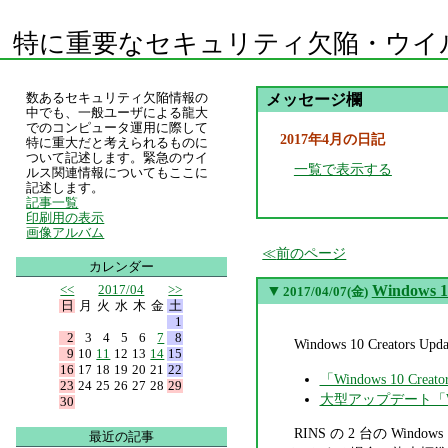
特に重要なセキュリティ欠陥・ウイ
数あるセキュリティ欠陥情報の
メッセージ欄
中でも、一般ユーザによる龍大
でのコンピュータ運用に際して
2017年4月の日記
特に重大だと考えられるものに
ついて記述します。緊急のウイ
一覧で表示する
ルス関連情報についてもここに
記述します。
記事一覧
印刷用の表示
画像アルバム
前のページ
カレンダー
<<
2017/04
>>
▼
Windows 
2017/04/07(金)
日
月
火
水
木
金
土
1
2
3
4
5
6
7
8
Windows 10 Creato
9
10
11
12
13
14
15
16
17
18
19
20
21
22
「Windows 10 
23
24
25
26
27
28
29
大型アップデート「Windo
30
RINS の 2 台の Wind
最近の記事