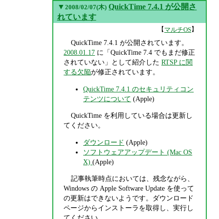
▼
QuickTime 7.4.1 が公開さ
2008/02/07(木)
れています
【
】
マルチOS
QuickTime 7.4.1 が公開されています。
2008.01.17
に「QuickTime 7.4 でもまだ修正
されていない」として紹介した
RTSP に関
する欠陥
が修正されています。
QuickTime 7.4.1 のセキュリティコン
テンツについて
(Apple)
QuickTime を利用している場合は更新し
てください。
ダウンロード
(Apple)
ソフトウェアアップデート (Mac OS
X)
(Apple)
記事執筆時点においては、残念ながら、
Windows の Apple Software Update を使って
の更新はできないようです。ダウンロード
ページからインストーラを取得し、実行し
てください。