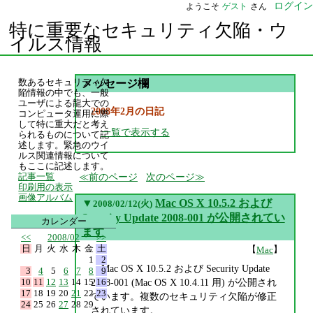
ログイン
ようこそ
ゲスト
さん
特に重要なセキュリティ欠陥・ウ
イルス情報
数あるセキュリティ欠
メッセージ欄
陥情報の中でも、一般
ユーザによる龍大での
2008年2月の日記
コンピュータ運用に際
して特に重大だと考え
一覧で表示する
られるものについて記
述します。緊急のウイ
ルス関連情報について
もここに記述します。
前のページ
次のページ
記事一覧
印刷用の表示
画像アルバム
▼
Mac OS X 10.5.2 および
2008/02/12(火)
Security Update 2008-001 が公開されてい
カレンダー
ます
<<
2008/02
>>
日
月
火
水
木
金
土
【
】
Mac
1
2
Mac OS X 10.5.2 および Security Update
3
4
5
6
7
8
9
10
11
12
13
14
15
16
2008-001 (Mac OS X 10.4.11 用) が公開され
17
18
19
20
21
22
23
ています。複数のセキュリティ欠陥が修正
24
25
26
27
28
29
されています。