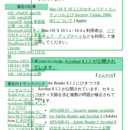
最近の記事
Mac OS X 10.5.2 のセキュリティコン
iOS / iPadOS, macOS,
テンツおよび Security Update 2008-
tvOS, watchOS,
001 について
(Apple)
visionOS, Safari 更新版
公開（26.3等）
Mac OS X 10.5.x / 10.4.x 利用者は、
ソフ
Microsoft 2026 年 2 月
のセキュリティ更新プ
トウェア・アップデート
などを利用して適
ログラム (月例) 公開
用してください。
WordPress 6.9 公開
Chrome
143.0.7499.109/.110 公
開
Firefox 146.0 / ESR
▼
Acrobat 8.1.2 が公開され
2008/02/08(金)
140.6.0 / ESR
ています。
115.31.0、Thunderbird
146 / 140.6.0esr 公開
【
】
マルチOS
Adobe Reader 8.1.2 にひきつづき、
最近のトラックバック
Acrobat 8.1.2 が公開されています。セキュ
ランサムウェア
リティ欠陥を含む複数の問題が修正されて
TeslaCrypt（vvv ウイ
ルス）について
from
います。
rootdown 情報セキュリ
ティブログ
APSA08-01 - Security update available
Java SE 7 Update 55、
for Adobe Reader and Acrobat 8
(Adobe)
Java SE 8 Update 5 公開
from
むぎの手記
APSA08-01 - Adobe ReaderとAcrobat 8
Windows に更新プログ
のセキュリティアップデート公開
ラム 2718704 を適用し