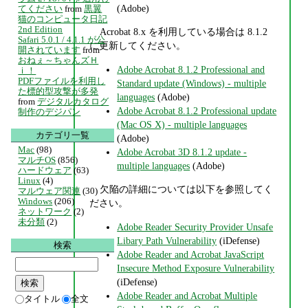
(Adobe)
てください
from
黒翼
猫のコンピュータ日記
2nd Edition
Acrobat 8.x を利用している場合は 8.1.2
Safari 5.0.1 / 4.1.1 が公
に更新してください。
開されています
from
おねぇ～ちゃんズＨ
Adobe Acrobat 8.1.2 Professional and
ｉ！
PDFファイルを利用し
Standard update (Windows) - multiple
た標的型攻撃が多発
languages
(Adobe)
from
デジタルカタログ
Adobe Acrobat 8.1.2 Professional update
制作のデジパン
(Mac OS X) - multiple languages
カテゴリ一覧
(Adobe)
Mac
(98)
Adobe Acrobat 3D 8.1.2 update -
マルチOS
(856)
multiple languages
(Adobe)
ハードウェア
(63)
Linux
(4)
欠陥の詳細については以下を参照してく
マルウェア関連
(30)
Windows
(206)
ださい。
ネットワーク
(2)
未分類
(2)
Adobe Reader Security Provider Unsafe
Libary Path Vulnerability
(iDefense)
検索
Adobe Reader and Acrobat JavaScript
Insecure Method Exposure Vulnerability
(iDefense)
Adobe Reader and Acrobat Multiple
タイトル
全文