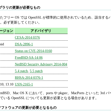
 ライブラリの更新が必要なもの
D といったフリー OS では OpenSSL が標準的に使用されているため、該当
。必ず更新してください。
ージョン
アドバイザリ
CESA-2014:0376
sid
DSA-2896-1
Status on CVE-2014-0160
FreeBSD-SA-14:06
NetBSD Security Advisory 2014-004
5.4 patch
,
5.5 patch
RHSA-2014:0376-1
10, 13.10
USN-2165-1
D、OpenBSD、Mac OS X において、ports や pkgsrc、MacPorts
いる OpenSSL についても更新が必要となる場合があります。
ソフトウェアの更新が必要となるもの