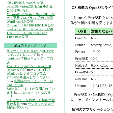
iOS / iPadOS, macOS, tvOS,
watchOS, visionOS, Safari 更新版
OS 標準の OpenSSL
公開（26.3等）
Microsoft 2026 年 2 月のセキュリ
Linux や FreeBS
ティ更新プログラム (月例) 公開
WordPress 6.9 公開
体が欠陥の影響を受けます
Chrome 143.0.7499.109/.110 公開
Firefox 146.0 / ESR 140.6.0 / ESR
OS名
対象となるバ
115.31.0、Thunderbird 146 /
140.6.0esr 公開
CentOS
6.5
Debian
wheezy, jessie, 
最近のトラックバック
ランサムウェア TeslaCrypt（vvv
Fedora
19, 20
ウイルス）について
from
rootdown 情報セキュリティブロ
FreeBSD
10.0
グ
NetBSD
6.0.x, 6.1.x
Java SE 7 Update 55、Java SE 8
Update 5 公開
from
むぎの手記
OpenBSD
5.4, 5.5
Windows に更新プログラム
2718704 を適用してください
Red Hat
6.5
from
黒翼猫のコンピュータ日記
2nd Edition
Ubuntu
12.04 LTS, 12.
Safari 5.0.1 / 4.1.1 が公開されてい
ます
from
おねぇ～ちゃんズＨ
FreeBSD や NetBS
ｉ！
は、そこでインストールして
PDFファイルを利用した標的型攻
撃が多発
from
デジタルカタログ
制作のデジパン
個別のアプリケーション