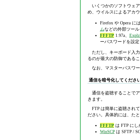
いくつかのソフトウェア
め、ウイルスによるアカウ
Firefox や O
ム
などの外部ツール
FFFTP
1.97a、
Explz
ーパスワードを設定
ただし、キーボード入力
るのが最大の防御であるこ
なお、マスターパスワー
通信を暗号化してくださ
通信を盗聴することでア
きます。
FTP は簡単に盗聴されて
ださい。具体的には、たと
FFFTP
は FTP 
WinSCP
は SFTP 