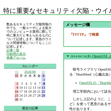
特に重要なセキュリティ欠陥・ウイ
数あるセキュリティ欠陥情報の
メッセージ欄
中でも、一般ユーザによる龍大
でのコンピュータ運用に際して
『FFFTP』 で検索
特に重大だと考えられるものに
ついて記述します。緊急のウイ
ルス関連情報についてもここに
記述します。
記事一覧
印刷用の表示
▼
OpenSS
2014/04/24(木)
画像アルバム
カレンダー
暗号ライブラリ OpenSS
<<
2026/08
>>
る「Heartbleed（
日
月
火
水
木
金
土
1
OpenSSLの「He
2
3
4
5
6
7
8
9
10
11
12
13
14
15
理工学部内において該当
16
17
18
19
20
21
22
23
24
25
26
27
28
29
しかし上記のように、こ
30
31
ど）を使って悪意のあるサ
最近の記事
性があります。