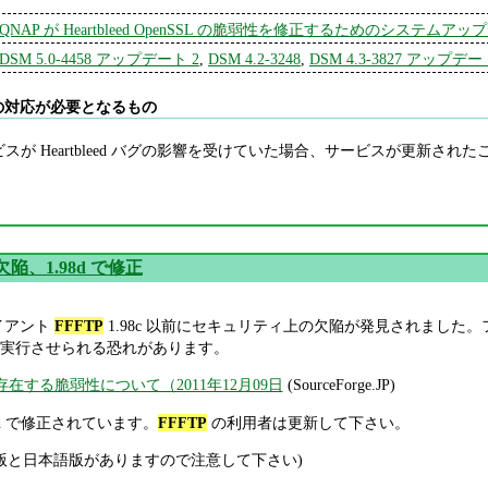
QNAP が Heartbleed OpenSSL の脆弱性を修正するためのシステムア
DSM 5.0-4458 アップデート 2
,
DSM 4.2-3248
,
DSM 4.3-3827 アップデー
の対応が必要となるもの
ービスが Heartbleed バグの影響を受けていた場合、サービスが更新
陥、1.98d で修正
クライアント
FFFTP
1.98c 以前にセキュリティ上の欠陥が発見されまし
実行させられる恐れがあります。
に存在する脆弱性について（2011年12月09日
(SourceForge.JP)
8d で修正されています。
FFFTP
の利用者は更新して下さい。
版と日本語版がありますので注意して下さい)