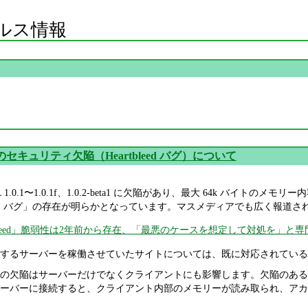
ルス情報
L のセキュリティ欠陥（Heartbleed バグ）について
L 1.0.1〜1.0.1f、1.0.2-beta1 に欠陥があり、最大 64k バ
心臓出血）バグ」の存在が明らかとなっています。マスメディアでも広く報
artbleed」脆弱性は2年前から存在、「最悪のケースを想定して対処を」と専
するサーバーを稼働させていたサイトについては、既に対応されている
の欠陥はサーバーだけでなくクライアントにも影響します。欠陥のあるクラ
ーバーに接続すると、クライアント内部のメモリーが読み取られ、アカ