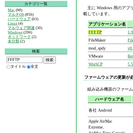
カテゴリ一覧
主に Windows 用
Mac
(98)
載しています。
マルチOS
(856)
ハードウェア
(63)
Linux
(4)
アプリケーション名
マルウェア関連
(30)
FFFTP
1.
Windows
(206)
ネットワーク
(2)
FileMaker
Fi
未分類
(2)
mod_spdy
v0.
検索
VMware
Re
WinSCP
5.5
タイトル
全文
ファームウェアの更新が
組み込み機器のファームウ
ハードウェア名
各社 Android
Apple AirMac
Extreme、
AirMac Time Capsule