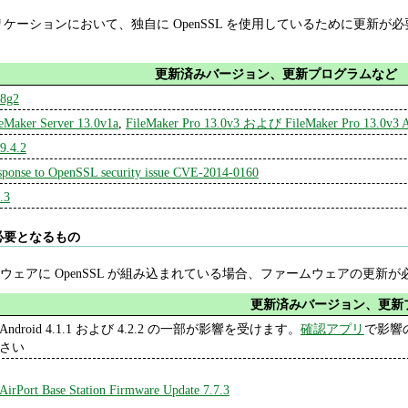
のアプリケーションにおいて、独自に OpenSSL を使用しているために
更新済みバージョン、更新プログラムなど
98g2
leMaker Server 13.0v1a
,
FileMaker Pro 13.0v3 および FileMaker Pro 13.0v3 
9.4.2
sponse to OpenSSL security issue CVE-2014-0160
.3
必要となるもの
ェアに OpenSSL が組み込まれている場合、ファームウェアの更新
更新済みバージョン、更新
Android 4.1.1 および 4.2.2 の一部が影響を受けます。
確認アプリ
で影響
さい
AirPort Base Station Firmware Update 7.7.3