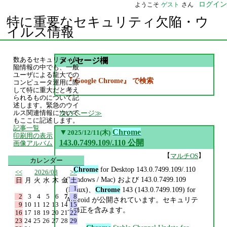
ログイン
ようこそ
ゲスト
さん
特に重要なセキュリティ欠陥・ウ
イルス情報
数あるセキュリティ欠
メッセージ欄
陥情報の中でも、一般
ユーザによる龍大での
『 Google Chrome』 で検索
コンピュータ運用に際
して特に重大だと考え
られるものについて記
述します。緊急のウイ
次のページ
ルス関連情報について
もここに記述します。
記事一覧
▼
Chrome
2025/12/11(木)
印刷用の表示
143.0.7499.109/.110 公開
画像アルバム
【
】
マルチOS
カレンダー
Chrome
for Desktop 143.0.7499.109/.110
<<
2026/08
>>
(Windows / Mac) および 143.0.7499.109
日
月
火
水
木
金
土
1
(Linux)、
Chrome
143 (143.0.7499.109) for
2
3
4
5
6
7
8
Android が公開されています。セキュリテ
9
10
11
12
13
14
15
ィ修正を含みます。
16
17
18
19
20
21
22
23
24
25
26
27
28
29