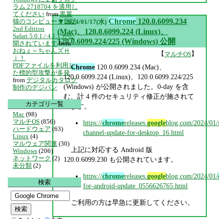
ラム 2718704 を適用し
てください
from
黒翼
▼
Chrome
120.0.6099.234
猫のコンピュータ日記
2024/01/17(水)
2nd Edition
(Mac)、120.0.6099.224 (Linux)、
Safari 5.0.1 / 4.1.1 が公
120.0.6099.224/225 (Windows) 公開
開されています
from
おねぇ～ちゃんズＨ
【
】
マルチOS
ｉ！
PDFファイルを利用し
Chrome
120.0.6099.234 (Mac)、
た標的型攻撃が多発
120.0.6099.224 (Linux)、120.0.6099.224/225
from
デジタルカタログ
(Windows) が公開されました。0-day を含
制作のデジパン
む、計 4 件のセキュリティ修正が施されて
カテゴリ一覧
います。
Mac
(98)
マルチOS
(856)
https://
chrome
releases.
google
blog.com/2024/01/s
ハードウェア
(63)
channel-update-for-desktop_16.html
Linux
(4)
マルウェア関連
(30)
上記に対応する Android 版
Windows
(206)
ネットワーク
(2)
120.0.6099.230 も公開されています。
未分類
(2)
https://
chrome
releases.
google
blog.com/2024/01/
検索
for-android-update_0556626765.html
ご利用の方は早急に更新してください。