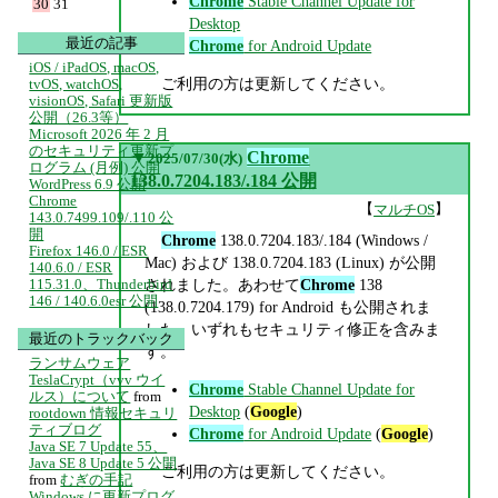
Chrome
Stable Channel Update for
30
31
Desktop
最近の記事
Chrome
for Android Update
iOS / iPadOS, macOS,
ご利用の方は更新してください。
tvOS, watchOS,
visionOS, Safari 更新版
公開（26.3等）
Microsoft 2026 年 2 月
のセキュリティ更新プ
▼
Chrome
2025/07/30(水)
ログラム (月例) 公開
138.0.7204.183/.184 公開
WordPress 6.9 公開
Chrome
【
】
マルチOS
143.0.7499.109/.110 公
開
Chrome
138.0.7204.183/.184 (Windows /
Firefox 146.0 / ESR
Mac) および 138.0.7204.183 (Linux) が公開
140.6.0 / ESR
されました。あわせて
Chrome
138
115.31.0、Thunderbird
146 / 140.6.0esr 公開
(138.0.7204.179) for Android も公開されま
した。いずれもセキュリティ修正を含みま
最近のトラックバック
す。
ランサムウェア
TeslaCrypt（vvv ウイ
Chrome
Stable Channel Update for
ルス）について
from
Desktop
(
Google
)
rootdown 情報セキュリ
ティブログ
Chrome
for Android Update
(
Google
)
Java SE 7 Update 55、
Java SE 8 Update 5 公開
ご利用の方は更新してください。
from
むぎの手記
Windows に更新プログ