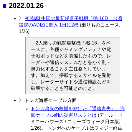
■
2022.01.26
》
初確認! 中国の最新鋭電子戦機「殲-16D」台湾
設定のADIZに進入 1日に2機
(乗りものニュース,
1/26)
2人乗りの戦闘爆撃機「殲-16」をベ
ースに、各種ジャミングアンテナや電
子戦ポッドなどを装備したもので、レ
ーダーや通信システムなどをかく乱・
無力化することを主任務としていま
す。加えて、搭載するミサイルを発射
し、レーダーサイトや通信施設などを
破壊することも可能とのこと。
》
トンガ海底ケーブル方面
トンガ噴火の救援を妨げた「通信喪失」、海
底ケーブル網の災害リスクとは
(デール・ド
ミニーハウーズ / ニューズウィーク日本版,
1/26)。 トンガへのケーブルはフィジー経由