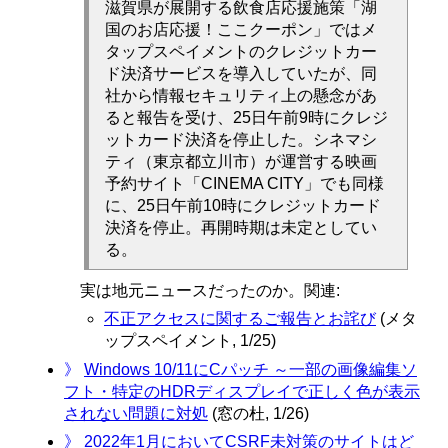
滋賀県が展開する飲食店応援施策「湖
国のお店応援！ここクーポン」ではメ
タップスペイメントのクレジットカー
ド決済サービスを導入していたが、同
社から情報セキュリティ上の懸念があ
ると報告を受け、25日午前9時にクレジ
ットカード決済を停止した。シネマシ
ティ（東京都立川市）が運営する映画
予約サイト「CINEMA CITY」でも同様
に、25日午前10時にクレジットカード
決済を停止。再開時期は未定としてい
る。
実は地元ニュースだったのか。関連:
不正アクセスに関するご報告とお詫び
(メタ
ップスペイメント, 1/25)
》
Windows 10/11にCパッチ ～一部の画像編集ソ
フト・特定のHDRディスプレイで正しく色が表示
されない問題に対処
(窓の杜, 1/26)
》
2022年1月においてCSRF未対策のサイトはど