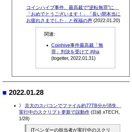
コインハイブ事件、最高裁で“逆転無罪”に
「おめでとうございます！」「長い間本当に
お疲れさまでした」と祝福の声
(2022.01.20)
関連:
Coinhive事件最高裁「無
罪」判決を受けて #jha
(togetter, 2022.01.31)
■
2022.01.28
》
京大のスパコンでファイル約77TB分が消失、
実行中のスクリプト更新で誤動作
(日経 xTECH,
1/28)
ITベンダーの担当者が実行中のスクリ