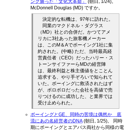
ング襲った「文化大革命」
(朝日, 1/24)。
McDonnell Douglas (MD) ですか。
決定的な転機は、97年に訪れた。
同業のマクドネル・ダグラス
（MD）社との合併だ。かつてアメ
リカに3社あった旅客機メーカー
は、このM＆Aでボーイング1社に集
約された。(中略) ただ、当時最高経
営責任者（CEO）だったハリー・ス
トーンサイファーらMDの経営陣
は、最終利益と株主価値をとことん
追求する、やり手ぞろいで知られて
いた。ボーイングに救済されたはず
が、ボロボロだった会社を高値で売
りつけるのに成功した、と業界では
受け止められた。
ボーイングとGE、同時の苦境は偶然か 底
流にあの名経営者のDNA
(朝日, 1/25)。 同時
期にボーイングとエアバス両社から同様の電