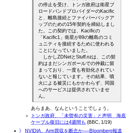
の停止を受け、トンガ政府は衛星ブ
ロードバンドプロバイダーのKacific
と、離島接続とファイバーバックア
ップのための15年契約を締結しまし
た。この契約では、Kacificの
「Kacific1」衛星が89の離島のコミ
ュニティを接続するために使われる
ことになっていました。
しかしZDNetとStuff.nzは、この契
約はまだシンガポールでの仲裁に留
まっており、一度も有効化されてい
ないと報じています。その結果、噴
火による被災にもかかわらず、同国
へのサービスは提供されていませ
ん。
あらまあ、なんということでしょう。
トンガ政府、「未曽有の災害」と声明 海底
ケーブル復旧には4週間も
(BBC, 1/19)
》
NVIDIA、Arm買収を断念か──Bloomberg報道