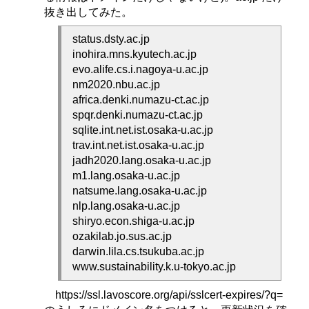
抜き出してみた。
status.dsty.ac.jp
inohira.mns.kyutech.ac.jp
evo.alife.cs.i.nagoya-u.ac.jp
nm2020.nbu.ac.jp
africa.denki.numazu-ct.ac.jp
spqr.denki.numazu-ct.ac.jp
sqlite.int.net.ist.osaka-u.ac.jp
trav.int.net.ist.osaka-u.ac.jp
jadh2020.lang.osaka-u.ac.jp
m1.lang.osaka-u.ac.jp
natsume.lang.osaka-u.ac.jp
nlp.lang.osaka-u.ac.jp
shiryo.econ.shiga-u.ac.jp
ozakilab.jo.sus.ac.jp
darwin.lila.cs.tsukuba.ac.jp
www.sustainability.k.u-tokyo.ac.jp
https://ssl.lavoscore.org/api/sslcert-expires/?q=