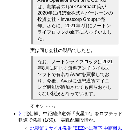
Avira Operations GmbH＆Co. KG
は、創業者のTjark Auerbach氏が
2020年にほぼ全株式をバーレーンの
投資会社・Investcorp Groupに売
却。さらに、2021年2月にノートン
ライフロックの傘下に入っていまし
た。
実は同じ会社の製品でしたと。
なお、ノートンライフロックは2021
年8月に同じく無料アンチウイルス
ソフトで有名なAvastを買収してお
り、今後、Avastに仮想通貨マイニ
ング機能が追加されても何らおかし
くない状況となっています。
オォゥ……。
》
北朝鮮、中距離弾道弾「火星12」をロフテッド
軌道で発射 (1/30)
。 実戦配備段階か。
北朝鮮ミサイル発射 “EEZ外に落下 中距離以