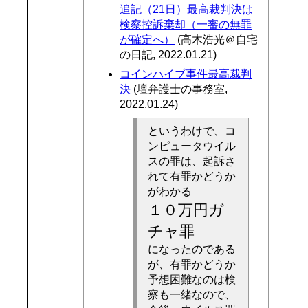
追記（21日）最高裁判決は
検察控訴棄却（一審の無罪
が確定へ）
(高木浩光＠自宅
の日記, 2022.01.21)
コインハイブ事件最高裁判
決
(壇弁護士の事務室,
2022.01.24)
というわけで、コ
ンピュータウイル
スの罪は、起訴さ
れて有罪かどうか
がわかる
１０万円ガ
チャ罪
になったのである
が、有罪かどうか
予想困難なのは検
察も一緒なので、