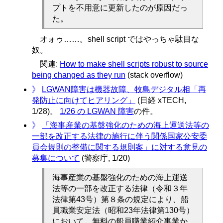
プトを不用意に更新したのが原因だっ
た。
オォゥ……。shell script ではやっちゃ駄目な
奴。
関連:
How to make shell scripts robust to source
being changed as they run
(stack overflow)
》
LGWAN障害は機器故障、牧島デジタル相「再
発防止に向けてヒアリング」
(日経 xTECH,
1/28)。
1/26 の LGWAN 障害
の件。
》
「海事産業の基盤強化のための海上運送法等の
一部を改正する法律の施行に伴う関係国家公安委
員会規則の整備に関する規則案」に対する意見の
募集について
(警察庁, 1/20)
海事産業の基盤強化のための海上運送
法等の一部を改正する法律（令和３年
法律第43号）第８条の規定により、船
員職業安定法（昭和23年法律第130号）
において、無料の船員職業紹介事業か