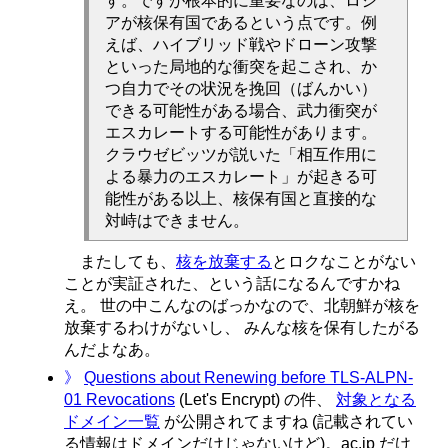
す。ですが根本的に重要なのは、ロシ
アが核保有国であるという点です。例
えば、ハイブリッド戦やドローン攻撃
といった局地的な衝突を起こされ、か
つ自力でその状況を挽回（ばんかい）
できる可能性がある場合、武力衝突が
エスカレートする可能性があります。
クラウゼビッツが説いた「相互作用に
よる暴力のエスカレート」が起きる可
能性がある以上、核保有国と直接的な
対峙はできません。
またしても、
核を放棄する
とロクなことがない
ことが実証された、という話になるんですかね
え。 世の中こんなのばっかなので、北朝鮮が核を
放棄するわけがないし、 みんな核を保有したがる
んだよなあ。
》
Questions about Renewing before TLS-ALPN-
01 Revocations
(Let's Encrypt) の件、
対象となる
ドメイン一覧
が公開されてますね (記載されてい
る情報はドメインだけじゃないけど)。ac.jp だけ