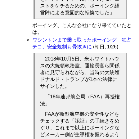
ストをケチるための、ボーイング経
営陣による意図的な転換でした」
ボーイング、こんな会社になり果てていたと
は。
ワシントンまで乗っ取ったボーイング 独占
テコ、安全規制も骨抜きに
(朝日, 1/26)
2018年10月5日、米ホワイトハウ
スの大統領執務室。運輸長官ら関係
者に見守られながら、当時の大統領
ドナルド・トランプが1本の法律に
サインした。
「18年連邦航空局（FAA）再授権
法」
FAAが新型航空機の安全性などを
チェックする「認証」の手続きをめ
ぐり、これまで以上にボーイングな
どメーカー側が主導権を握れるよう