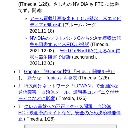
(ITmedia, 1/26)。さしもの NVIDIA も FTC には勝
てず。関連:
アーム買収計画を米ＦＴＣが懸念、米エヌビ
ディアが明かす
(ブルームバーグ,
2021.11.18)
NVIDIAのソフトバンクGからのArm買収は競
争を阻害すると米FTCが提訴
(ITmedia,
2021.12.03)、
米FTCがNVIDIAによるArm買
収を競争阻害で提訴
(techcrunch,
2021.12.03)
》
Google、脱Cookie技術「FLoC」開発を停止
し、新たな「Topics」を発表
(ITmedia, 1/26)
》
行政向けネットワーク「LGWAN」で全国的な
通信障害 自治体メール、証明書コンビニ交付サ
ービスなどに影響
(ITmedia, 1/26)
》
クレカ基盤への不正アクセス問題 自治体
EC・映画予約サイトなど、安全のため決済機能停
止
(ITmedia, 1/26)