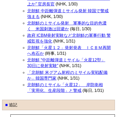
上か” 官房長官
(NHK, 1/30)
北朝鮮 中距離弾道ミサイル発射 韓国で警戒
強まる
(NHK, 1/30)
北朝鮮のミサイル発射 軍事的な目的色濃
く 米国刺激は回避か
(毎日, 1/30)
政府 ICBM発射実験など北朝鮮の軍事行動 警
戒監視を強化
(NHK, 1/31)
北朝鮮「火星１２」発射発表 ＩＣＢＭ再開
へ布石か
(時事, 1/31)
北朝鮮 “中距離弾道ミサイル「火星12型」
30日に発射実験”
(NHK, 1/31)
「北朝鮮 米グアム射程のミサイル実戦配備
か」韓国専門家
(NHK, 1/31)
北朝鮮のミサイル「火星12」 岸防衛相
「実用化、生産段階」と警戒
(毎日, 1/31)
■
追記