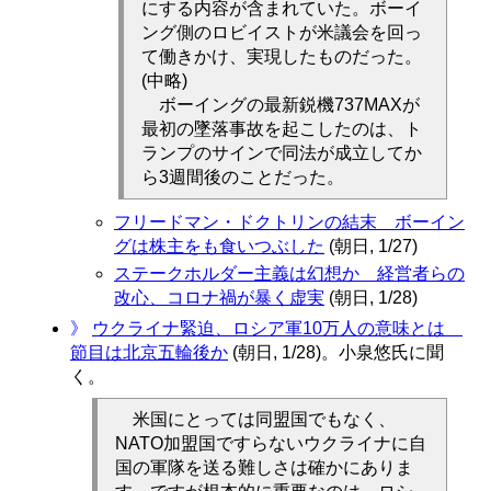
にする内容が含まれていた。ボーイ
ング側のロビイストが米議会を回っ
て働きかけ、実現したものだった。
(中略)
ボーイングの最新鋭機737MAXが
最初の墜落事故を起こしたのは、ト
ランプのサインで同法が成立してか
ら3週間後のことだった。
フリードマン・ドクトリンの結末 ボーイン
グは株主をも食いつぶした
(朝日, 1/27)
ステークホルダー主義は幻想か 経営者らの
改心、コロナ禍が暴く虚実
(朝日, 1/28)
》
ウクライナ緊迫、ロシア軍10万人の意味とは
節目は北京五輪後か
(朝日, 1/28)。小泉悠氏に聞
く。
米国にとっては同盟国でもなく、
NATO加盟国ですらないウクライナに自
国の軍隊を送る難しさは確かにありま