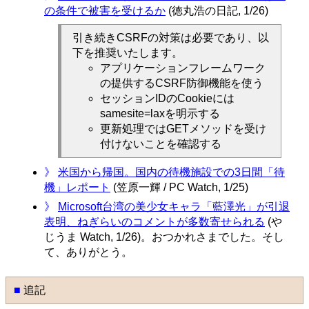
の条件で被害を受けるか
(徳丸浩の日記, 1/26)
引き続きCSRFの対策は必要であり、以
下を推奨いたします。
アプリケーションフレームワーク
の提供するCSRF防御機能を使う
セッションIDのCookieには
samesite=laxを明示する
更新処理ではGETメソッドを受け
付けないことを確認する
》
米国から帰国。国内の待機施設での3日間「待
機」レポート
(笠原一輝 / PC Watch, 1/25)
》
Microsoft台湾の美少女キャラ「藍澤光」が引退
表明、ねぎらいのコメントが多数寄せられる
(や
じうま Watch, 1/26)。おつかれさまでした。そし
て、ありがとう。
■
追記