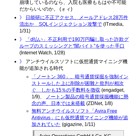
崩壊しているのなら、入院も医療ももはや不可能
だからいいのか。 (ォィ)
》
日能研に不正アクセス、メールアドレス28万件
流出か SQLインジェクション攻撃で
(ITmedia,
1/31)
》
「d払い」不正利用で190万円騙し取った詐欺グ
ループのスミッシングと“闇バイト”を使った手口
(Internet Watch, 1/28)
》
アンチウイルスソフトに仮想通貨マイニング機
能が追加される時代
「ノートン 360」、暗号通貨採掘を強制イン
ストールした上に削除が困難と批判が相次
ぐ しかも15％の手数料を徴収
(engadget,
1/9)、
ノートン製品の暗号通貨採掘機能に懸
念の声、日本では未搭載
(ZDNet, 1/8)
無料アンチウイルスソフト「Avira Free
Antivirus」にも仮想通貨マイニング機能が追
加されていた
(gigazine, 1/11)