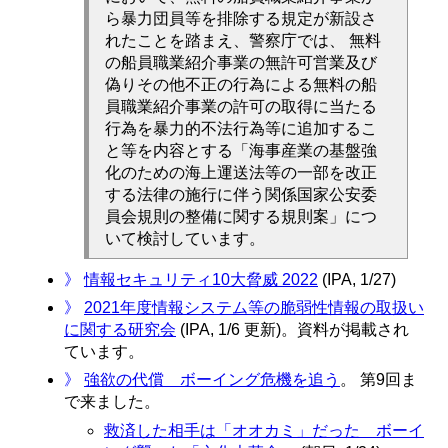
ら暴力団員等を排除する規定が新設さ
れたことを踏まえ、警察庁では、 無料
の船員職業紹介事業の無許可営業及び
偽りその他不正の行為による無料の船
員職業紹介事業の許可の取得に当たる
行為を暴力的不法行為等に追加するこ
と等を内容とする「海事産業の基盤強
化のための海上運送法等の一部を改正
する法律の施行に伴う関係国家公安委
員会規則の整備に関する規則案」につ
いて検討しています。
》
情報セキュリティ10大脅威 2022
(IPA, 1/27)
》
2021年度情報システム等の脆弱性情報の取扱い
に関する研究会
(IPA, 1/6 更新)。資料が掲載され
ています。
》
強欲の代償 ボーイング危機を追う
。 第9回ま
で来ました。
救済した相手は「オオカミ」だった ボーイ