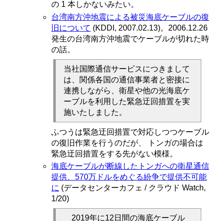
の 1 本しかないみたい。
台湾南方沖地震による被災海底ケーブルの復
旧について
(KDDI, 2007.02.13)。2006.12.26
発生の台湾南方沖地震でケーブルが切れた時
の話。
当社国際通信サービスにつきまして
は、関係各国の通信事業者と密接に
連携しながら、衛星や他の光海底ケ
ーブルを利用した緊急迂回措置を実
施いたしました。
ふつうは緊急迂回措置で対応しつつケーブル
の復旧作業を行うのだが、 トンガの場合は
緊急迂回措置をする先がない模様。
海底ケーブルが断線したトンガへの衛星通信
提供、570万ドルをめぐる紛争で提供不可能
に
(データセンターカフェ / クラウド Watch,
1/20)
2019年に12日間の海底ケーブル