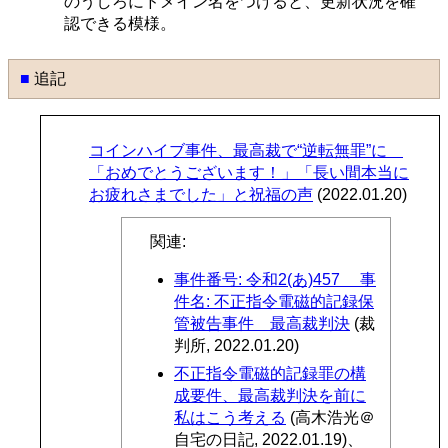
のうしろにドメイン名をつけると、更新状況を確
認できる模様。
■
追記
コインハイブ事件、最高裁で“逆転無罪”に
「おめでとうございます！」「長い間本当に
お疲れさまでした」と祝福の声
(2022.01.20)
関連:
事件番号: 令和2(あ)457 事
件名: 不正指令電磁的記録保
管被告事件 最高裁判決
(裁
判所, 2022.01.20)
不正指令電磁的記録罪の構
成要件、最高裁判決を前に
私はこう考える
(高木浩光＠
自宅の日記, 2022.01.19)、