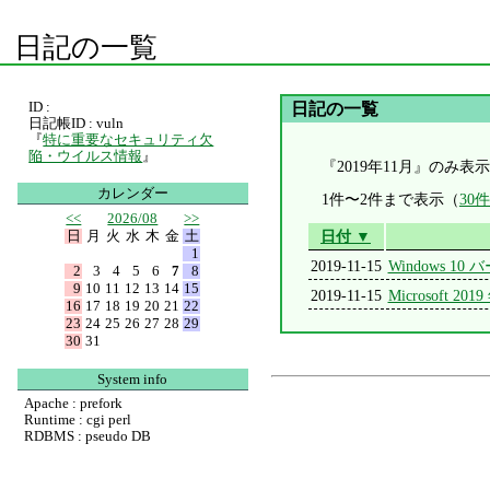
日記の一覧
ID :
日記の一覧
日記帳ID : vuln
『
特に重要なセキュリティ欠
陥・ウイルス情報
』
『2019年11月』のみ表
カレンダー
1件〜2件まで表示（
30
<<
2026/08
>>
日
月
火
水
木
金
土
日付 ▼
1
2019-11-15
Windows 10
2
3
4
5
6
7
8
9
10
11
12
13
14
15
2019-11-15
Microsoft 
16
17
18
19
20
21
22
23
24
25
26
27
28
29
30
31
System info
Apache : prefork
Runtime : cgi perl
RDBMS : pseudo DB