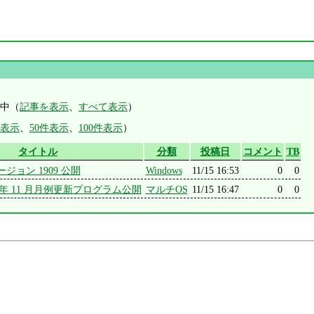
示中（
記事を表示
、
すべて表示
）
件表示
、
50件表示
、
100件表示
）
タイトル
分類
投稿日
コメント
TB
 バージョン 1909 公開
Windows
11/15 16:53
0
0
2019 年 11 月月例更新プログラム公開
マルチOS
11/15 16:47
0
0