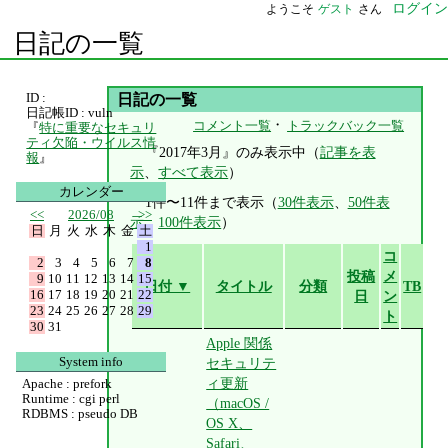
ログイン
ようこそ
ゲスト
さん
日記の一覧
ID :
日記の一覧
日記帳ID : vuln
・
コメント一覧
トラックバック一覧
『
特に重要なセキュリ
ティ欠陥・ウイルス情
『2017年3月』のみ表示中（
記事を表
報
』
示
、
すべて表示
）
カレンダー
1件〜11件まで表示（
30件表示
、
50件表
<<
2026/08
>>
示
、
100件表示
）
日
月
火
水
木
金
土
1
コ
2
3
4
5
6
7
8
投稿
メ
9
10
11
12
13
14
15
日付 ▼
タイトル
分類
TB
16
17
18
19
20
21
22
日
ン
23
24
25
26
27
28
29
ト
30
31
Apple 関係
System info
セキュリテ
ィ更新
Apache : prefork
Runtime : cgi perl
（macOS /
RDBMS : pseudo DB
OS X、
Safari、