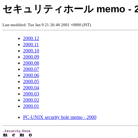
セキュリティホール memo - 2
Last modified: Tue Jan 9 21:26:46 2001
+0900 (JST)
2000.12
2000.11
2000.10
2000.09
2000.08
2000.07
2000.06
2000.05
2000.04
2000.03
2000.02
2000.01
PC-UNIX security hole memo - 2000