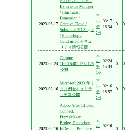
Adobe Commerce /
Experience Manager
/ Illustrator /
マ
Dimension /
ル
03/17
2023-03-17
Creative Cloud /
0
0
チ
16:34
Substance 3D Stager
OS
/ Photoshop /
ColdFusion セキュ
リティ情報公開
マ
Chrome
ル
02/24
2023-02-24
110.0.5481.177/.178
0
0
チ
15:34
公開
OS
マ
Microsoft 2023 年 2
ル
02/16
2023-02-16
月月例セキュリテ
0
0
チ
18:57
ィ更新公開
OS
Adobe After Effects,
Connect,
FrameMaker,
マ
Bridge, Photoshop,
ル
02/16
2023-02-16
InDesign, Premiere
0
0