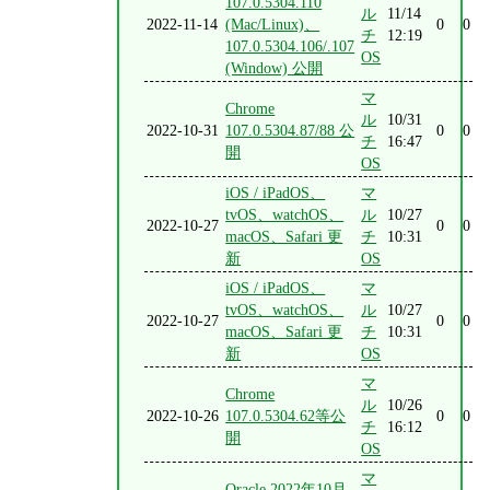
107.0.5304.110
ル
11/14
2022-11-14
(Mac/Linux)、
0
0
チ
12:19
107.0.5304.106/.107
OS
(Window) 公開
マ
Chrome
ル
10/31
2022-10-31
107.0.5304.87/88 公
0
0
チ
16:47
開
OS
iOS / iPadOS、
マ
tvOS、watchOS、
ル
10/27
2022-10-27
0
0
macOS、Safari 更
チ
10:31
新
OS
iOS / iPadOS、
マ
tvOS、watchOS、
ル
10/27
2022-10-27
0
0
macOS、Safari 更
チ
10:31
新
OS
マ
Chrome
ル
10/26
2022-10-26
107.0.5304.62等公
0
0
チ
16:12
開
OS
マ
Oracle 2022年10月