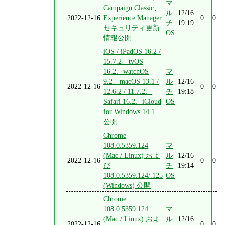
マ
Campaign Classic、
ル
12/16
2022-12-16
Experience Manager
0
0
チ
19:19
セキュリティ更新
OS
情報公開
iOS / iPadOS 16.2 /
15.7.2、tvOS
16.2、watchOS
マ
9.2、macOS 13.1 /
ル
12/16
2022-12-16
0
0
12.6.2 / 11.7.2、
チ
19:18
Safari 16.2、iCloud
OS
for Windows 14.1
公開
Chrome
108.0.5359.124
マ
(Mac / Linux) およ
ル
12/16
2022-12-16
0
0
び
チ
19:14
108.0.5359.124/.125
OS
(Windows) 公開
Chrome
108.0.5359.124
マ
(Mac / Linux) およ
ル
12/16
2022-12-16
0
0