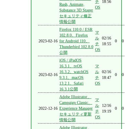
チ
18:56
Rush, Animate,
OS
Substance 3D Stager
セキュリティ修正
情報公開
Firefox 110.0 / ESR
マ
102.8.0、Firefox
ル
02/16
2023-02-16
for Android 110、
0
0
チ
18:55
Thunderbird 102.8.0
OS
公開
iOS / iPadOS
16.3.1、tvOS
マ
16.3.2、watchOS
ル
02/16
2023-02-16
0
0
9.3.1、macOS
チ
18:47
13.2.1、Safari
OS
16.3.1公開
Adobe Illustrator、
マ
Campaign Classic、
ル
12/16
2022-12-16
Experience Manager
0
0
チ
19:19
セキュリティ更新
OS
情報公開
Adobe Illustrator、