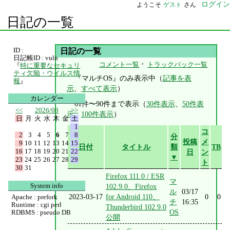
ログイン
ようこそ
ゲスト
さん
日記の一覧
ID :
日記の一覧
日記帳ID : vuln
・
コメント一覧
トラックバック一覧
『
特に重要なセキュリ
ティ欠陥・ウイルス情
『マルチOS』のみ表示中（
記事を表
報
』
示
、
すべて表示
）
カレンダー
61件〜90件まで表示（
30件表示
、
50件表
<<
2026/08
>>
示
、
100件表示
）
日
月
火
水
木
金
土
1
コ
2
3
4
5
6
7
8
分
投稿
メ
9
10
11
12
13
14
15
日付
タイトル
類
TB
16
17
18
19
20
21
22
日
ン
▼
23
24
25
26
27
28
29
ト
30
31
Firefox 111.0 / ESR
マ
System info
102.9.0、Firefox
ル
03/17
2023-03-17
for Android 110、
0
0
Apache : prefork
チ
16:35
Runtime : cgi perl
Thunderbird 102.9.0
OS
RDBMS : pseudo DB
公開