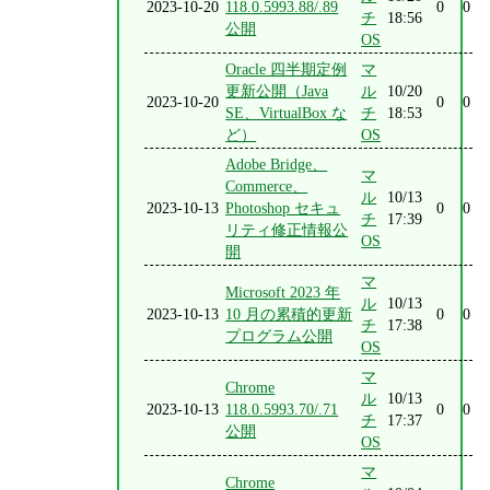
2023-10-20
118.0.5993.88/.89
0
0
チ
18:56
公開
OS
Oracle 四半期定例
マ
更新公開（Java
ル
10/20
2023-10-20
0
0
SE、VirtualBox な
チ
18:53
ど）
OS
Adobe Bridge、
マ
Commerce、
ル
10/13
2023-10-13
Photoshop セキュ
0
0
チ
17:39
リティ修正情報公
OS
開
マ
Microsoft 2023 年
ル
10/13
2023-10-13
10 月の累積的更新
0
0
チ
17:38
プログラム公開
OS
マ
Chrome
ル
10/13
2023-10-13
118.0.5993.70/.71
0
0
チ
17:37
公開
OS
マ
Chrome