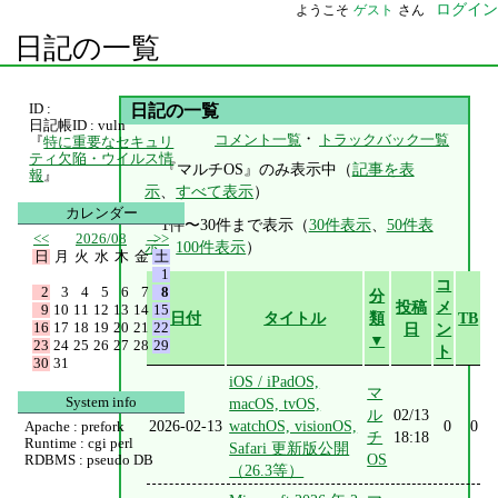
ログイン
ようこそ
ゲスト
さん
日記の一覧
ID :
日記の一覧
日記帳ID : vuln
・
コメント一覧
トラックバック一覧
『
特に重要なセキュリ
ティ欠陥・ウイルス情
『マルチOS』のみ表示中（
記事を表
報
』
示
、
すべて表示
）
カレンダー
1件〜30件まで表示（
30件表示
、
50件表
<<
2026/08
>>
示
、
100件表示
）
日
月
火
水
木
金
土
1
コ
2
3
4
5
6
7
8
分
投稿
メ
9
10
11
12
13
14
15
日付
タイトル
類
TB
16
17
18
19
20
21
22
日
ン
▼
23
24
25
26
27
28
29
ト
30
31
iOS / iPadOS,
マ
System info
macOS, tvOS,
ル
02/13
2026-02-13
watchOS, visionOS,
0
0
Apache : prefork
チ
18:18
Runtime : cgi perl
Safari 更新版公開
OS
RDBMS : pseudo DB
（26.3等）