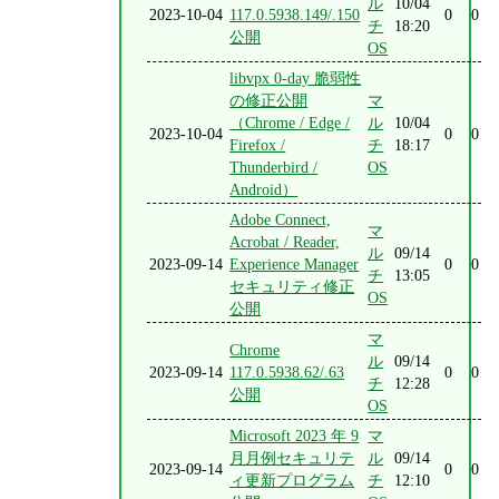
ル
10/04
2023-10-04
117.0.5938.149/.150
0
0
チ
18:20
公開
OS
libvpx 0-day 脆弱性
の修正公開
マ
（Chrome / Edge /
ル
10/04
2023-10-04
0
0
Firefox /
チ
18:17
Thunderbird /
OS
Android）
Adobe Connect,
マ
Acrobat / Reader,
ル
09/14
2023-09-14
Experience Manager
0
0
チ
13:05
セキュリティ修正
OS
公開
マ
Chrome
ル
09/14
2023-09-14
117.0.5938.62/.63
0
0
チ
12:28
公開
OS
Microsoft 2023 年 9
マ
月月例セキュリテ
ル
09/14
2023-09-14
0
0
ィ更新プログラム
チ
12:10