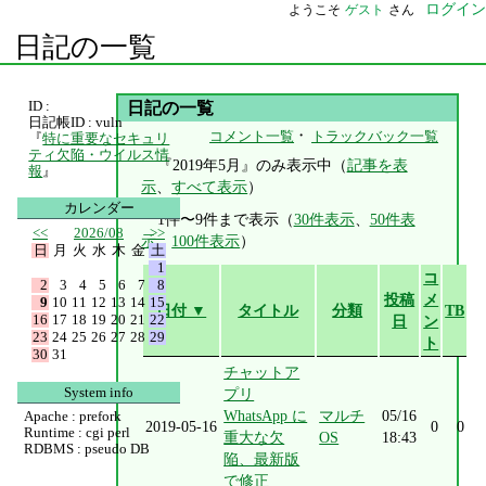
ログイン
ようこそ
ゲスト
さん
日記の一覧
ID :
日記の一覧
日記帳ID : vuln
・
コメント一覧
トラックバック一覧
『
特に重要なセキュリ
ティ欠陥・ウイルス情
『2019年5月』のみ表示中（
記事を表
報
』
示
、
すべて表示
）
カレンダー
1件〜9件まで表示（
30件表示
、
50件表
<<
2026/08
>>
示
、
100件表示
）
日
月
火
水
木
金
土
1
コ
2
3
4
5
6
7
8
投稿
メ
9
10
11
12
13
14
15
日付 ▼
タイトル
分類
TB
16
17
18
19
20
21
22
日
ン
23
24
25
26
27
28
29
ト
30
31
チャットア
System info
プリ
WhatsApp に
マルチ
05/16
Apache : prefork
2019-05-16
0
0
Runtime : cgi perl
重大な欠
OS
18:43
RDBMS : pseudo DB
陥、最新版
で修正