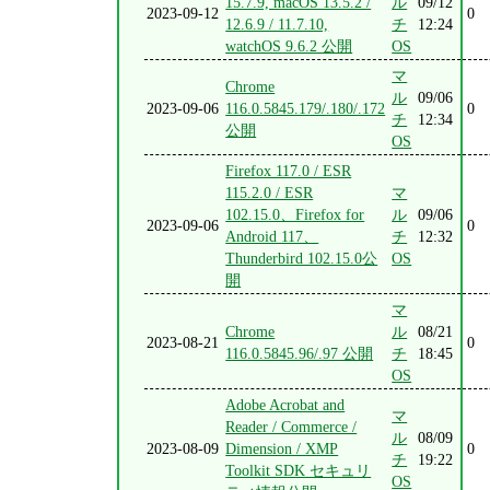
15.7.9, macOS 13.5.2 /
ル
09/12
2023-09-12
0
12.6.9 / 11.7.10,
チ
12:24
watchOS 9.6.2 公開
OS
マ
Chrome
ル
09/06
2023-09-06
116.0.5845.179/.180/.172
0
チ
12:34
公開
OS
Firefox 117.0 / ESR
115.2.0 / ESR
マ
102.15.0、Firefox for
ル
09/06
2023-09-06
0
Android 117、
チ
12:32
Thunderbird 102.15.0公
OS
開
マ
Chrome
ル
08/21
2023-08-21
0
116.0.5845.96/.97 公開
チ
18:45
OS
Adobe Acrobat and
マ
Reader / Commerce /
ル
08/09
2023-08-09
Dimension / XMP
0
チ
19:22
Toolkit SDK セキュリ
OS