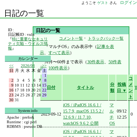
ログイン
ようこそ
ゲスト
さん
日記の一覧
ID :
日記の一覧
日記帳ID : vuln
・
コメント一覧
トラックバック一覧
『
特に重要なセキュリ
ティ欠陥・ウイルス情
『マルチOS』のみ表示中（
記事を表
報
』
示
、
すべて表示
）
カレンダー
31件〜60件まで表示（
30件表示
、
50件表
<<
2026/08
>>
示
、
100件表示
）
日
月
火
水
木
金
土
1
コ
2
3
4
5
6
7
8
分
投稿
メ
9
10
11
12
13
14
15
日付
タイトル
16
17
18
19
20
21
22
類
日 ▼
ン
23
24
25
26
27
28
29
ト
30
31
iOS / iPadOS 16.6.1 /
マ
System info
15.7.9, macOS 13.5.2 /
ル
09/12
2023-09-12
0
12.6.9 / 11.7.10,
チ
12:25
Apache : prefork
Runtime : cgi perl
watchOS 9.6.2 公開
OS
RDBMS : pseudo DB
iOS / iPadOS 16.6.1 /
マ