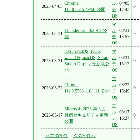
Chrome
ル
04/05
2023-04-05
0
112.0.5615.49/50 公開
チ
17:43
OS
マ
Thunderbird 102.9.1 公
ル
03/31
2023-03-31
0
開
チ
15:57
OS
iOS / iPadOS, tvOS,
マ
watchOS, macOS, Safari,
ル
03/31
2023-03-31
0
Studio Display 更新版公
チ
15:12
開
OS
マ
Chrome
ル
03/22
2023-03-22
0
111.0.5563.110/.111 公開
チ
15:49
OS
マ
Microsoft 2023 年 3 月
ル
03/17
2023-03-17
月例セキュリティ更新
0
チ
16:37
公開
OS
<<前の30件
次の30件>>