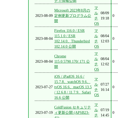
ティ情報公開
マ
Microsoft 2023年8月の
ル
08/09
2023-08-09
定例更新プログラム公
0
チ
19:18
開
OS
Firefox 116.0 / ESR
マ
115.1.0 / ESR
ル
08/04
2023-08-04
0
102.14.0、Thunderbird
チ
12:03
102.14.0 公開
OS
マ
Chrome
ル
08/04
2023-08-04
115.0.5790.170/.171 公
0
チ
12:02
開
OS
iOS / iPadOS 16.6 /
マ
15.7.8、watchOS 9.6、
ル
07/27
2023-07-27
tvOS 16.6、macOS 13.5
0
チ
16:14
/ 12.6.8 / 11.7.9、Safari
OS
16.6 公開
マ
ColdFusion セキュリテ
ル
07/19
2023-07-19
ィ更新公開 (APSB23-
0
チ
14:45
41)