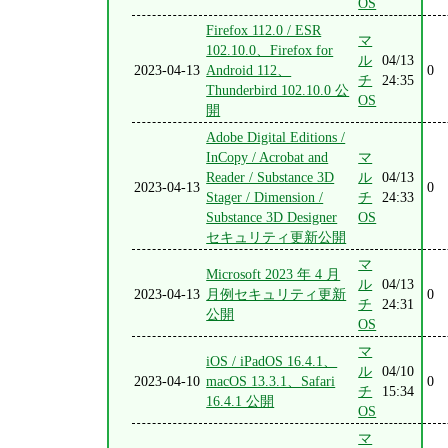
OS
Firefox 112.0 / ESR
マ
102.10.0、Firefox for
ル
04/13
2023-04-13
Android 112、
0
チ
24:35
Thunderbird 102.10.0 公
OS
開
Adobe Digital Editions /
InCopy / Acrobat and
マ
Reader / Substance 3D
ル
04/13
2023-04-13
0
Stager / Dimension /
チ
24:33
Substance 3D Designer
OS
セキュリティ更新公開
マ
Microsoft 2023 年 4 月
ル
04/13
2023-04-13
月例セキュリティ更新
0
チ
24:31
公開
OS
マ
iOS / iPadOS 16.4.1、
ル
04/10
2023-04-10
macOS 13.3.1、Safari
0
チ
15:34
16.4.1 公開
OS
マ