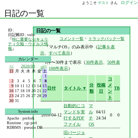
ログイン
ようこそ
ゲスト
さん
日記の一覧
ID :
日記の一覧
日記帳ID : vuln
・
コメント一覧
トラックバック一覧
『
特に重要なセキュリ
ティ欠陥・ウイルス情
『マルチOS』のみ表示中（
記事を表
報
』
示
、
すべて表示
）
カレンダー
1件〜30件まで表示（
30件表示
、
50件表
<<
2026/08
>>
示
、
100件表示
）
日
月
火
水
木
金
土
1
コ
2
3
4
5
6
7
8
分
投稿
メ
9
10
11
12
13
14
15
日付
タイトル ▼
TB
16
17
18
19
20
21
22
類
日
ン
23
24
25
26
27
28
29
ト
30
31
自動的にコ
マ
System info
マンドを実
ル
04/11
2010-04-12
0
0
行するPDF
チ
24:34
Apache : prefork
Runtime : cgi perl
ファイル
OS
RDBMS : pseudo DB
旧バージョ