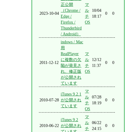
正公開
マ
（Chrome /
ル
10/04
2023-10-04
0
0
Edge /
チ
18:17
Firefox /
OS
Thunderbird
/ Android）
indows / Mac
用
RealPlayer
マ
に複数の欠
ル
12/12
2011-12-12
0
0
陥が発見さ
チ
11:37
れ、修正版
OS
が公開され
ています
マ
iTunes 9.2.1
ル
07/28
2010-07-28
が公開され
0
0
チ
18:19
ています
OS
マ
iTunes 9.2
ル
06/22
2010-06-22
が公開され
0
0
チ
24:15
ています