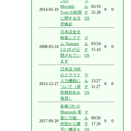
ンの
マ
Movable
ル
05/19
2014-05-19
0
0
Type の利用
チ
25:28
に関する注
OS
意喚起
日本語全文
検索システ
マ
ム Namazu
ル
03/24
2008-03-24
0
0
2.0.18 が公
チ
15:43
開されてい
OS
ます
日本語 IME
のクラウド
マ
入力機能に
ル
12/27
2013-12-27
0
0
ついて（原
チ
11:27
則無効化を
OS
推奨）
各種 OS の
Bluetooth 実
マ
装に欠陥、
ル
09/20
2017-09-20
0
0
外部から勝
チ
17:26
手に機器を
OS