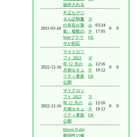
操作される
不正なデジ
タル証明書
マ
の存在が発
ル
03/24
2011-03-24
0
0
覚、複数の
チ
17:05
Webブラウ
OS
ザが対応
マイクロソ
フト 2022
マ
年 12 月の
ル
12/16
2022-12-16
0
0
月例セキュ
チ
19:12
リティ更新
OS
公開
マイクロソ
フト 2022
マ
年 12 月の
ル
12/16
2022-12-16
0
0
月例セキュ
チ
19:12
リティ更新
OS
公開
libvpx 0-day
脆弱性の修