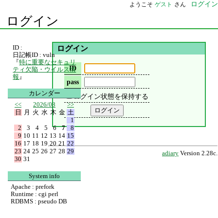
ログイン
ようこそ
ゲスト
さん
ログイン
ID :
ログイン
日記帳ID : vuln
『
特に重要なセキュリ
ID
ティ欠陥・ウイルス情
報
』
pass
カレンダー
ログイン状態を保持する
<<
2026/08
>>
日
月
火
水
木
金
土
1
2
3
4
5
6
7
8
9
10
11
12
13
14
15
16
17
18
19
20
21
22
23
24
25
26
27
28
29
adiary
Version 2.28c.
30
31
System info
Apache : prefork
Runtime : cgi perl
RDBMS : pseudo DB