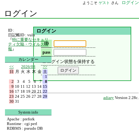
ログイン
ようこそ
ゲスト
さん
ログイン
ID :
ログイン
日記帳ID : vuln
『
特に重要なセキュリ
ID
ティ欠陥・ウイルス情
報
』
pass
カレンダー
ログイン状態を保持する
<<
2026/08
>>
日
月
火
水
木
金
土
1
2
3
4
5
6
7
8
9
10
11
12
13
14
15
16
17
18
19
20
21
22
23
24
25
26
27
28
29
adiary
Version 2.28c.
30
31
System info
Apache : prefork
Runtime : cgi perl
RDBMS : pseudo DB