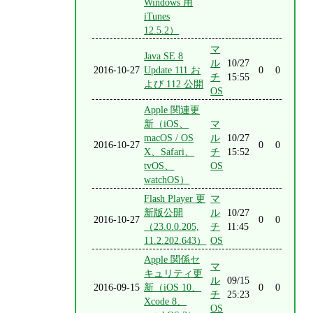
Windows 用
iTunes
12.5.2）
マ
Java SE 8
ル
10/27
2016-10-27
Update 111 お
0
0
チ
15:55
よび 112 公開
OS
Apple 関連更
新（iOS、
マ
macOS / OS
ル
10/27
2016-10-27
0
0
X、Safari、
チ
15:52
tvOS、
OS
watchOS）
Flash Player 更
マ
新版公開
ル
10/27
2016-10-27
0
0
（23.0.0.205,
チ
11:45
11.2.202.643）
OS
Apple 関係セ
マ
キュリティ更
ル
09/15
2016-09-15
新（iOS 10、
0
0
チ
25:23
Xcode 8、
OS