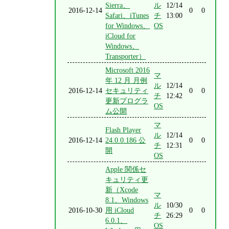
Sierra、
ル
12/14
2016-12-14
0
0
Safari、iTunes
チ
13:00
for Windows、
OS
iCloud for
Windows、
Transporter）
Microsoft 2016
マ
年 12 月 月例
ル
12/14
2016-12-14
セキュリティ
0
0
チ
12:42
更新プログラ
OS
ム公開
マ
Flash Player
ル
12/14
2016-12-14
24.0.0.186 公
0
0
チ
12:31
開
OS
Apple 関係セ
キュリティ更
新（Xcode
マ
8.1、Windows
ル
10/30
2016-10-30
用 iCloud
0
0
チ
26:29
6.0.1、
OS