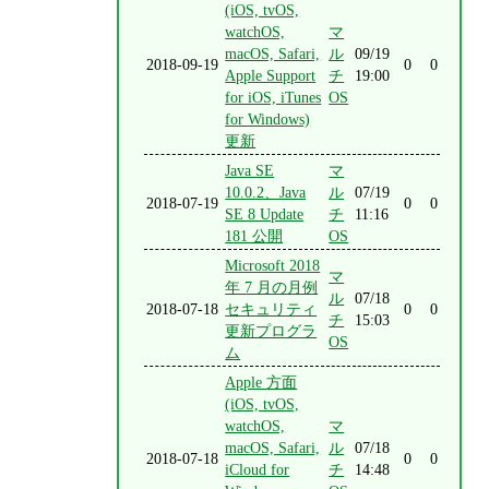
(iOS, tvOS,
watchOS,
マ
macOS, Safari,
ル
09/19
2018-09-19
0
0
Apple Support
チ
19:00
for iOS, iTunes
OS
for Windows)
更新
Java SE
マ
10.0.2、Java
ル
07/19
2018-07-19
0
0
SE 8 Update
チ
11:16
181 公開
OS
Microsoft 2018
マ
年 7 月の月例
ル
07/18
2018-07-18
セキュリティ
0
0
チ
15:03
更新プログラ
OS
ム
Apple 方面
(iOS, tvOS,
watchOS,
マ
macOS, Safari,
ル
07/18
2018-07-18
0
0
iCloud for
チ
14:48