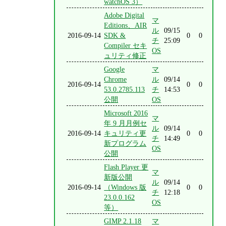
watchOS 3）
Adobe Digital
マ
Editions、AIR
ル
09/15
2016-09-14
SDK &
0
0
チ
25:09
Compiler セキ
OS
ュリティ修正
Google
マ
Chrome
ル
09/14
2016-09-14
0
0
53.0.2785.113
チ
14:53
公開
OS
Microsoft 2016
マ
年 9 月月例セ
ル
09/14
2016-09-14
キュリティ更
0
0
チ
14:49
新プログラム
OS
公開
Flash Player 更
マ
新版公開
ル
09/14
2016-09-14
（Windows 版
0
0
チ
12:18
23.0.0.162
OS
等）
GIMP 2.1.18
マ