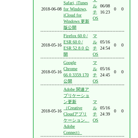
Safari, iTunes
ル
06/08
2018-06-08
for Windows,
0
0
チ
16:23
iCloud for
OS
Windows 更新
版公開
Firefox 60.0 /
マ
ESR 60.0 /
ル
05/16
2018-05-16
0
0
ESR 52.8.0 公
チ
24:54
開
OS
Google
マ
Chrome
ル
05/16
2018-05-16
0
0
66.0.3359.170
チ
24:45
公開
OS
Adobe 関連ア
プリケーショ
ン更新
マ
（Creative
ル
05/16
2018-05-16
0
0
Cloudアプリ
チ
24:39
ケーション、
OS
Adobe
Connect）