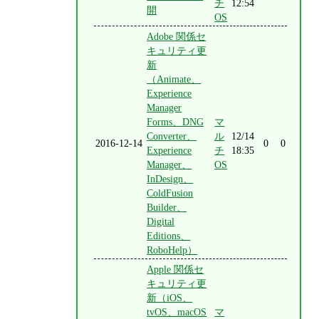
チ
12:54
開
OS
Adobe 関係セ
キュリティ更
新
（Animate、
Experience
Manager
Forms、DNG
マ
Converter、
ル
12/14
2016-12-14
0
0
Experience
チ
18:35
Manager、
OS
InDesign、
ColdFusion
Builder、
Digital
Editions、
RoboHelp）
Apple 関係セ
キュリティ更
新（iOS、
tvOS、macOS
マ