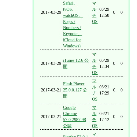
Safari、
マ
tvOS、
ル
03/29
2017-03-29
0
0
watchOS、
チ
12:50
Pages /
OS
Numbers /
Keynote、
iCloud for
Windows）
マ
iTunes 12.6 公
ル
03/29
2017-03-29
0
0
開
チ
12:34
OS
マ
Flash Player
ル
03/21
2017-03-21
25.0.0.127 公
0
0
チ
17:29
開
OS
Google
マ
Chrome
ル
03/21
2017-03-21
0
0
57.0.2987.98
チ
17:12
公開
OS
マ