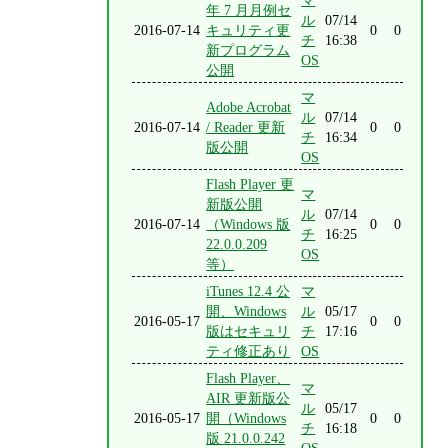
マ
年 7 月月例セ
ル
07/14
2016-07-14
キュリティ更
0
0
チ
16:38
新プログラム
OS
公開
マ
Adobe Acrobat
ル
07/14
2016-07-14
/ Reader 更新
0
0
チ
16:34
版公開
OS
Flash Player 更
マ
新版公開
ル
07/14
2016-07-14
（Windows 版
0
0
チ
16:25
22.0.0.209
OS
等）
iTunes 12.4 公
マ
開、Windows
ル
05/17
2016-05-17
0
0
版はセキュリ
チ
17:16
ティ修正あり
OS
Flash Player、
マ
AIR 更新版公
ル
05/17
2016-05-17
開（Windows
0
0
チ
16:18
版 21.0.0.242