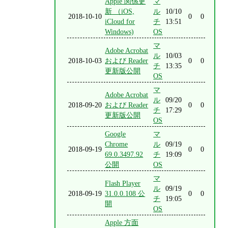
Apple 関係更
マ
新 （iOS,
ル
10/10
2018-10-10
0
0
iCloud for
チ
13:51
Windows)
OS
マ
Adobe Acrobat
ル
10/03
2018-10-03
および Reader
0
0
チ
13:35
更新版公開
OS
マ
Adobe Acrobat
ル
09/20
2018-09-20
および Reader
0
0
チ
17:29
更新版公開
OS
Google
マ
Chrome
ル
09/19
2018-09-19
0
0
69.0.3497.92
チ
19:09
公開
OS
マ
Flash Player
ル
09/19
2018-09-19
31.0.0.108 公
0
0
チ
19:05
開
OS
Apple 方面