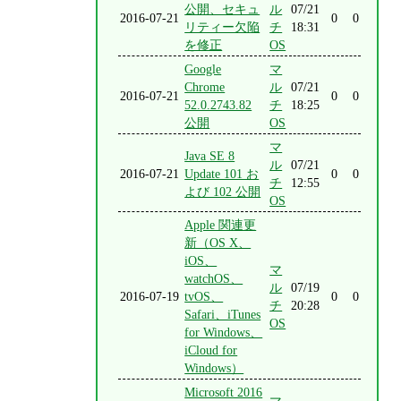
公開、セキュ
ル
07/21
2016-07-21
0
0
リティー欠陥
チ
18:31
を修正
OS
Google
マ
Chrome
ル
07/21
2016-07-21
0
0
52.0.2743.82
チ
18:25
公開
OS
マ
Java SE 8
ル
07/21
2016-07-21
Update 101 お
0
0
チ
12:55
よび 102 公開
OS
Apple 関連更
新（OS X、
iOS、
マ
watchOS、
ル
07/19
2016-07-19
tvOS、
0
0
チ
20:28
Safari、iTunes
OS
for Windows、
iCloud for
Windows）
Microsoft 2016