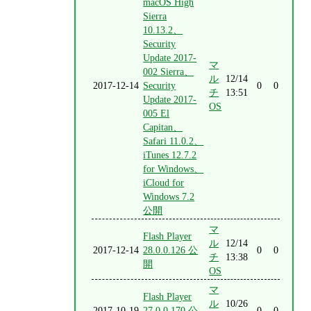
macOS High
Sierra
10.13.2、
Security
Update 2017-
マ
002 Sierra、
ル
12/14
2017-12-14
Security
0
0
チ
13:51
Update 2017-
OS
005 El
Capitan、
Safari 11.0.2、
iTunes 12.7.2
for Windows、
iCloud for
Windows 7.2
公開
マ
Flash Player
ル
12/14
2017-12-14
28.0.0.126 公
0
0
チ
13:38
開
OS
マ
Flash Player
ル
10/26
2017-10-19
27.0.0.170 公
0
0