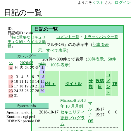
ログイン
ようこそ
ゲスト
さん
日記の一覧
ID :
日記の一覧
日記帳ID : vuln
・
コメント一覧
トラックバック一覧
『
特に重要なセキュリ
ティ欠陥・ウイルス情
『マルチOS』のみ表示中（
記事を表
報
』
示
、
すべて表示
）
カレンダー
201件〜300件まで表示（
30件表示
、
50件
<<
2026/08
>>
表示
、
100件表示
）
日
月
火
水
木
金
土
1
コ
2
3
4
5
6
7
8
分
投稿
メ
9
10
11
12
13
14
15
日付 ▼
タイトル
TB
16
17
18
19
20
21
22
類
日
ン
23
24
25
26
27
28
29
ト
30
31
Microsoft 2018
マ
System info
年 10 月月例
ル
10/17
2018-10-17
セキュリティ
0
0
Apache : prefork
チ
15:27
Runtime : cgi perl
更新プログラ
OS
RDBMS : pseudo DB
ム