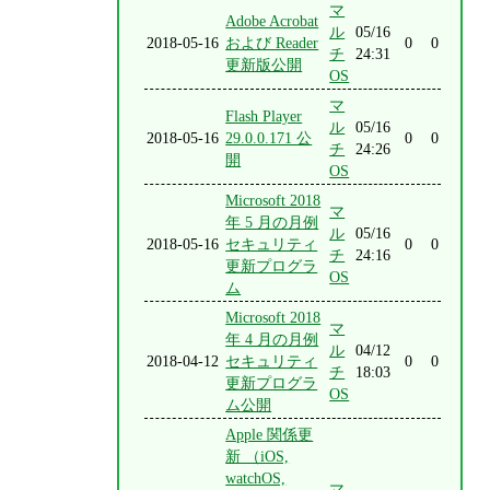
マ
Adobe Acrobat
ル
05/16
2018-05-16
および Reader
0
0
チ
24:31
更新版公開
OS
マ
Flash Player
ル
05/16
2018-05-16
29.0.0.171 公
0
0
チ
24:26
開
OS
Microsoft 2018
マ
年 5 月の月例
ル
05/16
2018-05-16
セキュリティ
0
0
チ
24:16
更新プログラ
OS
ム
Microsoft 2018
マ
年 4 月の月例
ル
04/12
2018-04-12
セキュリティ
0
0
チ
18:03
更新プログラ
OS
ム公開
Apple 関係更
新 （iOS,
watchOS,
マ