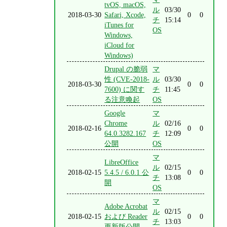
tvOS, macOS,
ル
03/30
2018-03-30
Safari, Xcode,
0
0
チ
15:14
iTunes for
OS
Windows,
iCloud for
Windows)
Drupal の脆弱
マ
性 (CVE-2018-
ル
03/30
2018-03-30
0
0
7600) に関す
チ
11:45
る注意喚起
OS
Google
マ
Chrome
ル
02/16
2018-02-16
0
0
64.0.3282.167
チ
12:09
公開
OS
マ
LibreOffice
ル
02/15
2018-02-15
5.4.5 / 6.0.1 公
0
0
チ
13:08
開
OS
マ
Adobe Acrobat
ル
02/15
2018-02-15
および Reader
0
0
チ
13:03
更新版公開