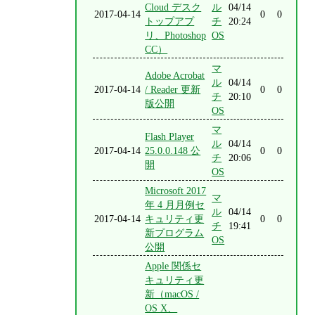
Cloud デスク
ル
04/14
2017-04-14
0
0
トップアプ
チ
20:24
リ、Photoshop
OS
CC）
マ
Adobe Acrobat
ル
04/14
2017-04-14
/ Reader 更新
0
0
チ
20:10
版公開
OS
マ
Flash Player
ル
04/14
2017-04-14
25.0.0.148 公
0
0
チ
20:06
開
OS
Microsoft 2017
マ
年 4 月月例セ
ル
04/14
2017-04-14
キュリティ更
0
0
チ
19:41
新プログラム
OS
公開
Apple 関係セ
キュリティ更
新（macOS /
OS X、