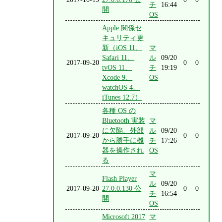
チ
16:44
開
OS
Apple 関係セ
キュリティ更
新（iOS 11、
マ
Safari 11、
ル
09/20
2017-09-20
0
0
tvOS 11、
チ
19:19
Xcode 9、
OS
watchOS 4、
iTunes 12.7）
各種 OS の
Bluetooth 実装
マ
に欠陥、外部
ル
09/20
2017-09-20
0
0
から勝手に機
チ
17:26
器を操作され
OS
る
マ
Flash Player
ル
09/20
2017-09-20
27.0.0.130 公
0
0
チ
16:54
開
OS
Microsoft 2017
マ