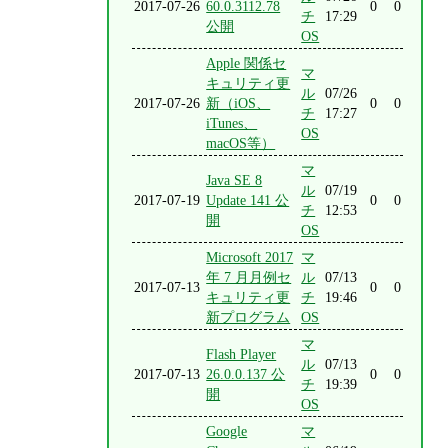
2017-07-26
60.0.3112.78
0
0
チ
17:29
公開
OS
Apple 関係セ
マ
キュリティ更
ル
07/26
2017-07-26
新（iOS、
0
0
チ
17:27
iTunes、
OS
macOS等）
マ
Java SE 8
ル
07/19
2017-07-19
Update 141 公
0
0
チ
12:53
開
OS
Microsoft 2017
マ
年 7 月月例セ
ル
07/13
2017-07-13
0
0
キュリティ更
チ
19:46
新プログラム
OS
マ
Flash Player
ル
07/13
2017-07-13
26.0.0.137 公
0
0
チ
19:39
開
OS
Google
マ