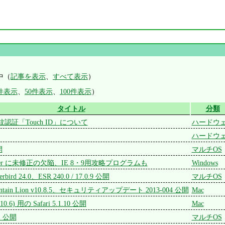
中（
記事を表示
、
すべて表示
）
0件表示
、
50件表示
、
100件表示
）
タイトル
分類
の指紋認証「Touch ID」について
ハードウ
ハードウ
開
マルチOS
Explorer に未修正の欠陥、IE 8・9用攻略プログラムも
Windows
derbird 24.0、ESR 240.0 / 17.0.9 公開
マルチOS
ountain Lion v10.8.5、セキュリティアップデート 2013-004 公開
Mac
(10.6) 用の Safari 5.1.10 公開
Mac
.1 公開
マルチOS