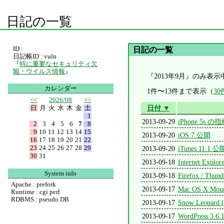
日記の一覧
ID :
日記の一覧
日記帳ID : vuln
『
特に重要なセキュリティ欠
陥・ウイルス情報
』
『2013年9月』のみ表示
カレンダー
1件〜13件まで表示（
3
<<
2026/08
>>
日
月
火
水
木
金
土
日付 ▼
1
2013-09-29
iPhone 5s 
2
3
4
5
6
7
8
9
10
11
12
13
14
15
2013-09-20
iOS 7 公開
16
17
18
19
20
21
22
23
24
25
26
27
28
29
2013-09-20
iTunes 11.1 公
30
31
2013-09-18
Internet 
System info
2013-09-18
Firefox / Thun
Apache : prefork
2013-09-17
Mac OS X M
Runtime : cgi perl
RDBMS : pseudo DB
2013-09-17
Snow Leopard 
2013-09-17
WordPress 3.6