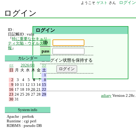
ログイン
ようこそ
ゲスト
さん
ログイン
ID :
ログイン
日記帳ID : vuln
『
特に重要なセキュリ
ID
ティ欠陥・ウイルス情
報
』
pass
カレンダー
ログイン状態を保持する
<<
2026/08
>>
日
月
火
水
木
金
土
1
2
3
4
5
6
7
8
9
10
11
12
13
14
15
16
17
18
19
20
21
22
23
24
25
26
27
28
29
adiary
Version 2.28c.
30
31
System info
Apache : prefork
Runtime : cgi perl
RDBMS : pseudo DB