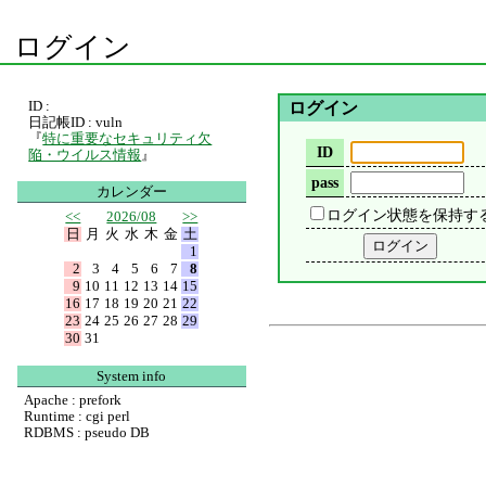
ログイン
ID :
ログイン
日記帳ID : vuln
『
特に重要なセキュリティ欠
ID
陥・ウイルス情報
』
pass
カレンダー
ログイン状態を保持す
<<
2026/08
>>
日
月
火
水
木
金
土
1
2
3
4
5
6
7
8
9
10
11
12
13
14
15
16
17
18
19
20
21
22
23
24
25
26
27
28
29
30
31
System info
Apache : prefork
Runtime : cgi perl
RDBMS : pseudo DB