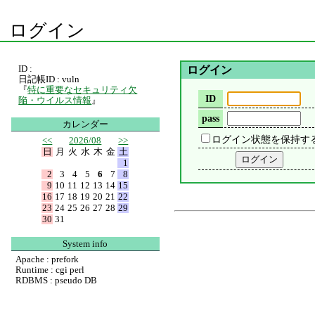
ログイン
ID :
ログイン
日記帳ID : vuln
『
特に重要なセキュリティ欠
ID
陥・ウイルス情報
』
pass
カレンダー
ログイン状態を保持す
<<
2026/08
>>
日
月
火
水
木
金
土
1
2
3
4
5
6
7
8
9
10
11
12
13
14
15
16
17
18
19
20
21
22
23
24
25
26
27
28
29
30
31
System info
Apache : prefork
Runtime : cgi perl
RDBMS : pseudo DB