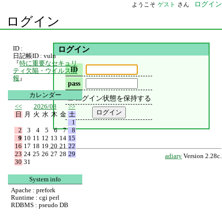
ログイン
ようこそ
ゲスト
さん
ログイン
ID :
ログイン
日記帳ID : vuln
『
特に重要なセキュリ
ID
ティ欠陥・ウイルス情
報
』
pass
カレンダー
ログイン状態を保持する
<<
2026/08
>>
日
月
火
水
木
金
土
1
2
3
4
5
6
7
8
9
10
11
12
13
14
15
16
17
18
19
20
21
22
23
24
25
26
27
28
29
adiary
Version 2.28c.
30
31
System info
Apache : prefork
Runtime : cgi perl
RDBMS : pseudo DB