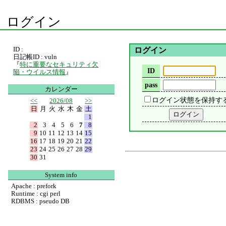
ログイン
ID :
ログイン
日記帳ID : vuln
『
特に重要なセキュリティ欠
ID
陥・ウイルス情報
』
pass
カレンダー
ログイン状態を保持す
<<
2026/08
>>
日
月
火
水
木
金
土
1
2
3
4
5
6
7
8
9
10
11
12
13
14
15
16
17
18
19
20
21
22
23
24
25
26
27
28
29
30
31
System info
Apache : prefork
Runtime : cgi perl
RDBMS : pseudo DB