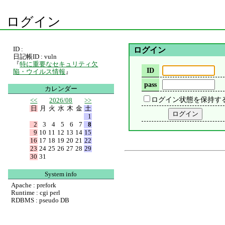
ログイン
ID :
ログイン
日記帳ID : vuln
『
特に重要なセキュリティ欠
ID
陥・ウイルス情報
』
pass
カレンダー
ログイン状態を保持す
<<
2026/08
>>
日
月
火
水
木
金
土
1
2
3
4
5
6
7
8
9
10
11
12
13
14
15
16
17
18
19
20
21
22
23
24
25
26
27
28
29
30
31
System info
Apache : prefork
Runtime : cgi perl
RDBMS : pseudo DB