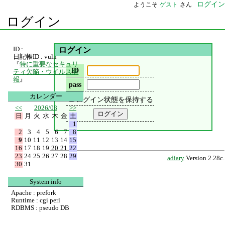
ログイン
ようこそ
ゲスト
さん
ログイン
ID :
ログイン
日記帳ID : vuln
『
特に重要なセキュリ
ID
ティ欠陥・ウイルス情
報
』
pass
カレンダー
ログイン状態を保持する
<<
2026/08
>>
日
月
火
水
木
金
土
1
2
3
4
5
6
7
8
9
10
11
12
13
14
15
16
17
18
19
20
21
22
23
24
25
26
27
28
29
adiary
Version 2.28c.
30
31
System info
Apache : prefork
Runtime : cgi perl
RDBMS : pseudo DB