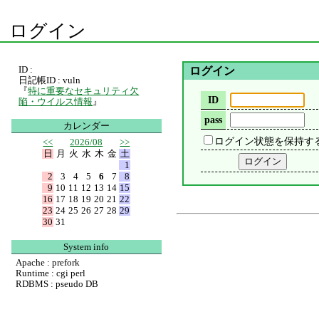
ログイン
ID :
ログイン
日記帳ID : vuln
『
特に重要なセキュリティ欠
ID
陥・ウイルス情報
』
pass
カレンダー
ログイン状態を保持す
<<
2026/08
>>
日
月
火
水
木
金
土
1
2
3
4
5
6
7
8
9
10
11
12
13
14
15
16
17
18
19
20
21
22
23
24
25
26
27
28
29
30
31
System info
Apache : prefork
Runtime : cgi perl
RDBMS : pseudo DB