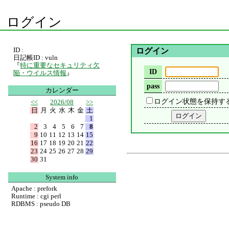
ログイン
ID :
ログイン
日記帳ID : vuln
『
特に重要なセキュリティ欠
ID
陥・ウイルス情報
』
pass
カレンダー
ログイン状態を保持す
<<
2026/08
>>
日
月
火
水
木
金
土
1
2
3
4
5
6
7
8
9
10
11
12
13
14
15
16
17
18
19
20
21
22
23
24
25
26
27
28
29
30
31
System info
Apache : prefork
Runtime : cgi perl
RDBMS : pseudo DB