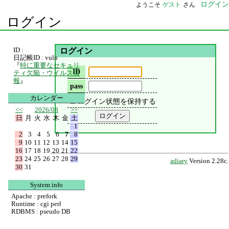
ログイン
ようこそ
ゲスト
さん
ログイン
ID :
ログイン
日記帳ID : vuln
『
特に重要なセキュリ
ID
ティ欠陥・ウイルス情
報
』
pass
カレンダー
ログイン状態を保持する
<<
2026/08
>>
日
月
火
水
木
金
土
1
2
3
4
5
6
7
8
9
10
11
12
13
14
15
16
17
18
19
20
21
22
23
24
25
26
27
28
29
adiary
Version 2.28c.
30
31
System info
Apache : prefork
Runtime : cgi perl
RDBMS : pseudo DB