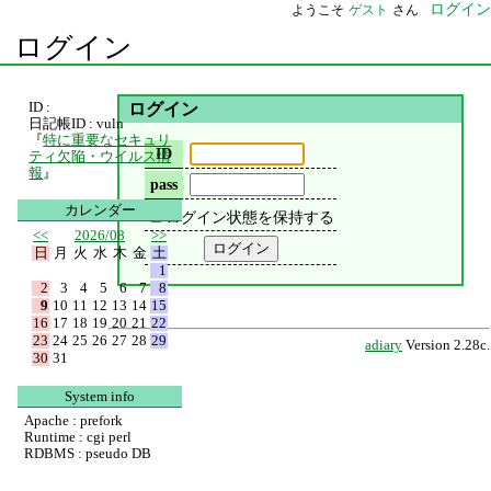
ログイン
ようこそ
ゲスト
さん
ログイン
ID :
ログイン
日記帳ID : vuln
『
特に重要なセキュリ
ID
ティ欠陥・ウイルス情
報
』
pass
カレンダー
ログイン状態を保持する
<<
2026/08
>>
日
月
火
水
木
金
土
1
2
3
4
5
6
7
8
9
10
11
12
13
14
15
16
17
18
19
20
21
22
23
24
25
26
27
28
29
adiary
Version 2.28c.
30
31
System info
Apache : prefork
Runtime : cgi perl
RDBMS : pseudo DB