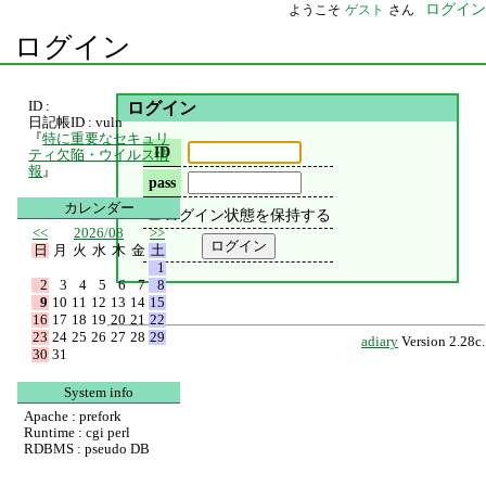
ログイン
ようこそ
ゲスト
さん
ログイン
ID :
ログイン
日記帳ID : vuln
『
特に重要なセキュリ
ID
ティ欠陥・ウイルス情
報
』
pass
カレンダー
ログイン状態を保持する
<<
2026/08
>>
日
月
火
水
木
金
土
1
2
3
4
5
6
7
8
9
10
11
12
13
14
15
16
17
18
19
20
21
22
23
24
25
26
27
28
29
adiary
Version 2.28c.
30
31
System info
Apache : prefork
Runtime : cgi perl
RDBMS : pseudo DB