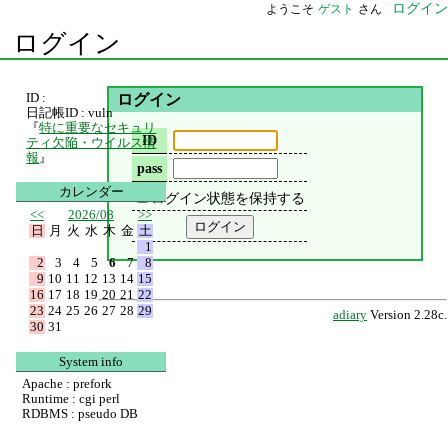
ログイン
ようこそ
ゲスト
さん
ログイン
ID :
ログイン
日記帳ID : vuln
『
特に重要なセキュリ
ID
ティ欠陥・ウイルス情
報
』
pass
カレンダー
ログイン状態を保持する
<<
2026/08
>>
日
月
火
水
木
金
土
1
2
3
4
5
6
7
8
9
10
11
12
13
14
15
16
17
18
19
20
21
22
23
24
25
26
27
28
29
adiary
Version 2.28c.
30
31
System info
Apache : prefork
Runtime : cgi perl
RDBMS : pseudo DB