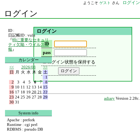
ログイン
ようこそ
ゲスト
さん
ログイン
ID :
ログイン
日記帳ID : vuln
『
特に重要なセキュリ
ID
ティ欠陥・ウイルス情
報
』
pass
カレンダー
ログイン状態を保持する
<<
2026/08
>>
日
月
火
水
木
金
土
1
2
3
4
5
6
7
8
9
10
11
12
13
14
15
16
17
18
19
20
21
22
23
24
25
26
27
28
29
adiary
Version 2.28c.
30
31
System info
Apache : prefork
Runtime : cgi perl
RDBMS : pseudo DB