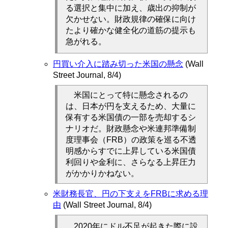
る選択と集中に加え、歳出の抑制が
欠かせない。財政規律の確保に向け
たより確かな健全化の道筋の提示も
急がれる。
円買い介入に踏み切った米国の懸念
(Wall
Street Journal, 8/4)
米国にとって特に懸念されるの
は、日本が円を支えるため、大量に
保有する米国債の一部を売却するシ
ナリオだ。財政懸念や米連邦準備制
度理事会（FRB）の政策を巡る不透
明感からすでに上昇している米国債
利回りや金利に、さらなる上昇圧力
がかかりかねない。
米財務長官、円の下支えをFRBに求める理
由
(Wall Street Journal, 8/4)
2020年にドル不足が起きた際に設