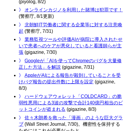
(piyolog, 8/2)
》
オンラインカジノを利用した賭博は犯罪です！
(警察庁, 8/1更新)
》
北朝鮮IT労働者に関する企業等に対する注意喚
起
(警察庁, 7/31)
》
業務監視ツールや評価AIが病院に導入されたせ
いで患者へのケアが悪化していると看護師らが主
張
(gigazine, 7/30)
》
Googleが「AIを使ってChromeのバグを大量修
正した方法」を解説
(gigazine, 7/31)
》
AppleがAIによる報告が殺到していることを受
けバグ報告の提出件数に上限を設定
(gigazine,
8/3)
》
ハードウェアウォレット「COLDCARD」の脆
弱性悪用による3波の攻撃で合計140億円相当のビ
ットコインが盗まれる
(gigazine, 8/3)
》
佐々木朗希を救った「漫画」のような巨大グラ
ブ
(Wall Street Journal, 7/30)。機密性を保持する
ためにはこれが必要だったと。