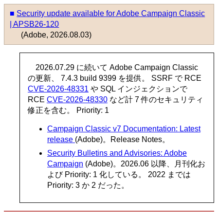
■
Security update available for Adobe Campaign Classic
| APSB26-120
(Adobe, 2026.08.03)
2026.07.29 に続いて Adobe Campaign Classic
の更新、 7.4.3 build 9399 を提供。 SSRF で RCE
CVE-2026-48331
や SQL インジェクションで
RCE
CVE-2026-48330
など計 7 件のセキュリティ
修正を含む。 Priority: 1
Campaign Classic v7 Documentation: Latest
release
(Adobe)。Release Notes。
Security Bulletins and Advisories: Adobe
Campaign
(Adobe)。2026.06 以降、月刊化お
よび Priority: 1 化している。 2022 までは
Priority: 3 か 2 だった。