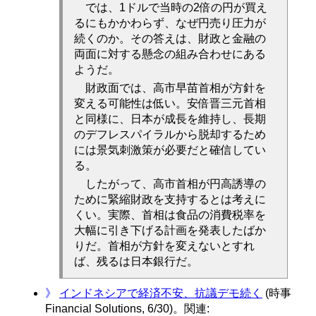
では、1ドルで当時の2倍の円が買え
るにもかかわらず、なぜ円売り圧力が
続くのか。その答えは、財政と金融の
両面に対する懸念の組み合わせにある
ようだ。
財政面では、高市早苗首相が方針を
変える可能性は低い。安倍晋三元首相
と同様に、日本が成長を維持し、長期
のデフレスパイラルから脱却するため
には景気刺激策が必要だと確信してい
る。
したがって、高市首相が円高誘導の
ために緊縮財政を支持するとは考えに
くい。実際、首相は食品の消費税率を
大幅に引き下げる計画を発表したばか
りだ。首相が方針を変えないとすれ
ば、残るは日本銀行だ。
》
インドネシアで経済不安、抗議デモ続く
(時事
Financial Solutions, 6/30)。関連: