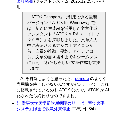
より発売
(ジャストシステム, 2025.12.25) から引
用:
「ATOK Passport」で利用できる最新
バージョン「ATOK for Windows」で
は、新たに生成AIを活用した文章作成
アシスタント「ATOK MiRA（エイトッ
クミラ）」を搭載しました。文章入力
中に表示されるアシストアイコンか
ら、文章の推敲、要約、アイデア出
し、文章の書き換えまでをシームレス
に行え、“わたしらしい”文章作成を支援
します。
AI を排除しようと思ったら、
pomera
のような
専用機を使うしかないんですかねえ。 って、これ
に搭載されているのも ATOK なので、ATOK が AI
化されたら終わりなのですよね。
》
群馬大学医学部附属病院のサーバー室で火事
システム障害で救急外来停止
(TV朝日, 8/4)