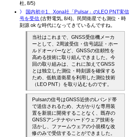
杜, 8/5)
》
国内初※1、Xona社「Pulsar」のLEO PNT実信
号を受信
(古野電気, 8/4)。民間衛星でも測位・時
刻源 ok な時代になってきているんですね。
当社はこれまで、GNSS受信機メーカ
ーとして、2周波受信・信号認証・ホー
ルドオーバーなど、GNSSの信頼性を
高める技術に取り組んできました。今
回の取り組みは、これに加えてGNSS
とは独立した測位・時刻源を確保する
ため、低軌道衛星を利用した測位技術
（LEO PNT）を取り込むものです。
Pulsarの信号はGNSS近傍のLバンド帯
で送信されるため、大がかりな専用装
置を新規に開発することなく、既存の
GNSSアンテナやハードウェア技術を
活かし、ファームウェアの小規模な改
修のみで受信することができました。