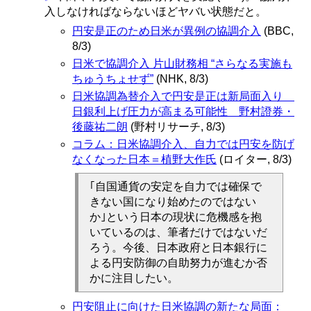
入しなければならないほどヤバい状態だと。
円安是正のため日米が異例の協調介入
(BBC,
8/3)
日米で協調介入 片山財務相 “さらなる実施も
ちゅうちょせず”
(NHK, 8/3)
日米協調為替介入で円安是正は新局面入り
日銀利上げ圧力が高まる可能性 野村證券・
後藤祐二朗
(野村リサーチ, 8/3)
コラム：日米協調介入、自力では円安を防げ
なくなった日本＝植野大作氏
(ロイター, 8/3)
｢自国通貨の安定を自力では確保で
きない国になり始めたのではない
か｣という日本の現状に危機感を抱
いているのは、筆者だけではないだ
ろう。今後、日本政府と日本銀行に
よる円安防御の自助努力が進むか否
かに注目したい。
円安阻止に向けた日米協調の新たな局面：