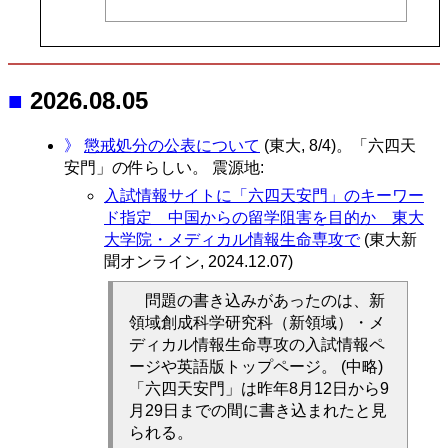
■
2026.08.05
》
懲戒処分の公表について
(東大, 8/4)。「六四天
安門」の件らしい。 震源地:
入試情報サイトに「六四天安門」のキーワー
ド指定 中国からの留学阻害を目的か 東大
大学院・メディカル情報生命専攻で
(東大新
聞オンライン, 2024.12.07)
問題の書き込みがあったのは、新
領域創成科学研究科（新領域）・メ
ディカル情報生命専攻の入試情報ペ
ージや英語版トップページ。 (中略)
「六四天安門」は昨年8月12日から9
月29日までの間に書き込まれたと見
られる。