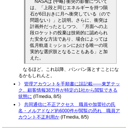
NASAは (中略) 衝突の影響について
は、「上段と同じエネルギーを持つ隕
石が6日おきに月へ衝突している（ので
問題ない）」と説明。さらに、衝突は
計画外だったとしつつ、「月面への上
段ロケットの投棄は技術的に認められ
た安全な方法であり、場合によっては
低月軌道ミッションにおける唯一の現
実的な選択肢となることもある」と加
えた。
なるほど。これ以降、バンバン落とすことにな
るかもしれんと。
》
管理アカウントを手順書に誤記載――東芝テッ
ク、顧客情報38万件が特定の1社から閲覧できる
状態に
(ITmedia, 8/5)
》
共同通信に不正アクセス 職員や加盟社の氏
名・メルアドなど約6000件が閲覧の恐れ 職員ア
カウント不正利用か
(ITmedia, 8/5)