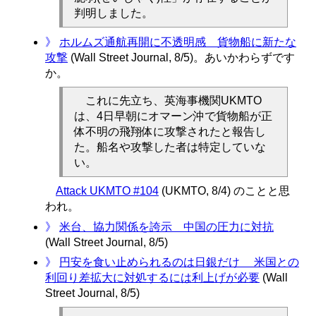
判明しました。
》
ホルムズ通航再開に不透明感 貨物船に新たな
攻撃
(Wall Street Journal, 8/5)。あいかわらずです
か。
これに先立ち、英海事機関UKMTO
は、4日早朝にオマーン沖で貨物船が正
体不明の飛翔体に攻撃されたと報告し
た。船名や攻撃した者は特定していな
い。
Attack UKMTO #104
(UKMTO, 8/4) のことと思
われ。
》
米台、協力関係を誇示 中国の圧力に対抗
(Wall Street Journal, 8/5)
》
円安を食い止められるのは日銀だけ 米国との
利回り差拡大に対処するには利上げが必要
(Wall
Street Journal, 8/5)