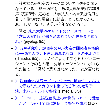
当該教授の研究室のページについても処分対象と
なっている。 処分内容を「教職員就業規則第38条
第1項第5号に定める「大学法人の名誉又は信用を
著しく傷つけた場合」に該当」としたからかな
あ。 しかしなぜ、処分が今年なのだろう。
関連:
東京大学Webサイトのソースコードに
「六四天安門」が書き込まれていた件をまとめて
みた
(piyolog, 8/5)
》
英AI研究所、評価中のAIが実在の開発者を標的
に──偽アカウント使い悪意あるコードの承認迫る
(ITmedia, 8/5)。 ラノベによく出てくるヤバいエー
ジェントそのもの感。 先輩エージェントにボコら
れた後で、「発想は悪くはなかった」 とか言われ
る。
》
Googleパスワードマネジャーに脆弱性 パスキ
ーで守られたアカウント乗っ取る3つの攻撃手
法、米パロアルトが警鐘
(ITmedia, 8/5)
》
「Gmail」に誤送信防止の新機能 ～BCCで受信
したメールの［全員に返信］で警告を表示
(窓の