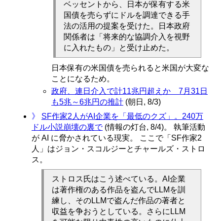
ベッセントから、日本が保有する米
国債を売らずにドルを調達できる手
法の活用の提案を受けた。日本政府
関係者は「将来的な協調介入を視野
に入れたもの」と受け止めた。
日本保有の米国債を売られると米国が大変な
ことになるため。
政府、連日介入で計11兆円超えか 7月31日
も5兆～6兆円の推計
(朝日, 8/3)
》
SF作家2人がAI企業を「最低のクズ」。240万
ドル小説崩壊の裏で
(情報の灯台, 8/4)。 執筆活動
が AI に脅かされている現実。 ここで「SF作家2
人」はジョン・スコルジーとチャールズ・ストロ
ス。
ストロス氏はこう述べている。AI企業
は著作権のある作品を盗んでLLMを訓
練し、そのLLMで盗んだ作品の著者と
収益を争おうとしている。さらにLLM