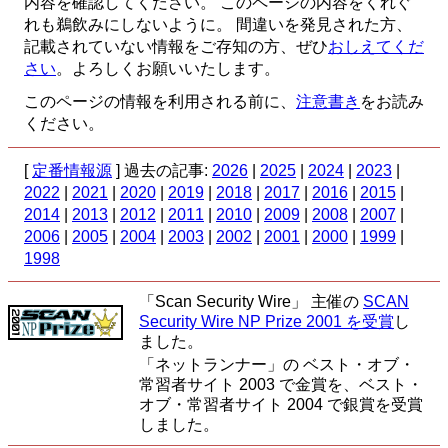
内容を確認してください。 このページの内容をくれぐ
れも鵜飲みにしないように。 間違いを発見された方、
記載されていない情報をご存知の方、ぜひ
おしえてくだ
さい
。よろしくお願いいたします。
このページの情報を利用される前に、
注意書き
をお読み
ください。
[
定番情報源
] 過去の記事:
2026
|
2025
|
2024
|
2023
|
2022
|
2021
|
2020
|
2019
|
2018
|
2017
|
2016
|
2015
|
2014
|
2013
|
2012
|
2011
|
2010
|
2009
|
2008
|
2007
|
2006
|
2005
|
2004
|
2003
|
2002
|
2001
|
2000
|
1999
|
1998
「Scan Security Wire」 主催の
SCAN
Security Wire NP Prize 2001 を受賞
し
ました。
「ネットランナー」の ベスト・オブ・
常習者サイト 2003 で金賞を、ベスト・
オブ・常習者サイト 2004 で銀賞を受賞
しました。