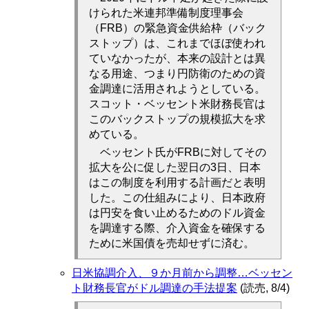
けられた米連邦準備制度理事会
（FRB）の緊急資金供給枠（バック
ストップ）は、これまでほぼ使われ
ていなかったが、本来の設計とは異
なる用途、つまり円防衛のための資
金調達に活用されようとしている。
スコット・ベッセント米財務長官は
このバックストップの規模拡大を求
めている。
ベッセント氏がFRBに対してその
拡大を公に促した翌日の3日、日本
はこの制度を利用する計画だと表明
した。この仕組みにより、日本政府
は円安を食い止めるためのドル資金
を調達する際、介入資金を確保する
ために米国債を売却せずに済む。
日米協調介入、９か月前から調整…ベッセン
ト財務長官がドル調達の手法提案
(読売, 8/4)