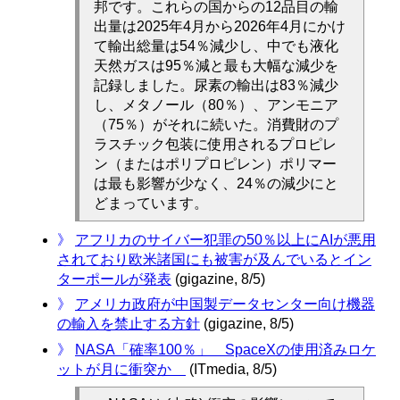
邦です。これらの国からの12品目の輸
出量は2025年4月から2026年4月にかけ
て輸出総量は54％減少し、中でも液化
天然ガスは95％減と最も大幅な減少を
記録しました。尿素の輸出は83％減少
し、メタノール（80％）、アンモニア
（75％）がそれに続いた。消費財のプ
ラスチック包装に使用されるプロピレ
ン（またはポリプロピレン）ポリマー
は最も影響が少なく、24％の減少にと
どまっています。
》
アフリカのサイバー犯罪の50％以上にAIが悪用
されており欧米諸国にも被害が及んでいるとイン
ターポールが発表
(gigazine, 8/5)
》
アメリカ政府が中国製データセンター向け機器
の輸入を禁止する方針
(gigazine, 8/5)
》
NASA「確率100％」 SpaceXの使用済みロケ
ットが月に衝突か
(ITmedia, 8/5)