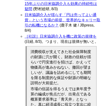
15年ぶりの日米協調介入も効果の持続性は
疑問
(野村総研, 8/3)
日米協調介入が揺らす「円は売ってよい通
貨」という市場の前提、世界的なキャリー取
引の転機になるか？
(鹿子木 健 / JBpress,
8/4)
［社説］日米協調介入を機に政策の規律を
(日経, 8/3)。つまり、現在は規律が無いと。
消費税収が支えてきた社会保障制度
の財源に穴が開く。財政の信頼が揺
らいで円安進行を招けば、かえって
物価高が進みかねない。撤回が望ま
しいが、議論を詰めるにしても期間
を限る制度的な保証や財源の明確な
説明が大前提だ。
市場の信認を得るうえでは来年度予
算の編成が焦点だが、出発点である
概算要求基準は「青天井」となっ
た。真に経済成長に役立つ支出に絞