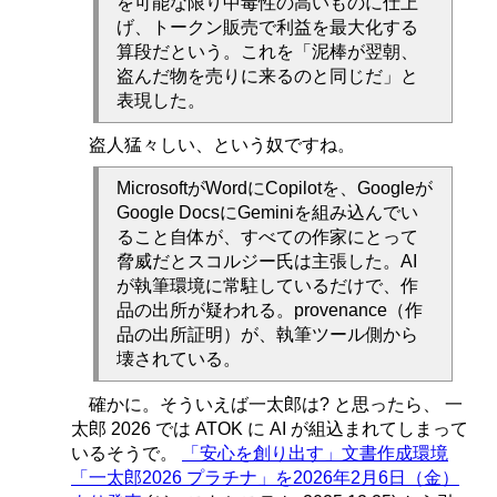
を可能な限り中毒性の高いものに仕上
げ、トークン販売で利益を最大化する
算段だという。これを「泥棒が翌朝、
盗んだ物を売りに来るのと同じだ」と
表現した。
盗人猛々しい、という奴ですね。
MicrosoftがWordにCopilotを、Googleが
Google DocsにGeminiを組み込んでい
ること自体が、すべての作家にとって
脅威だとスコルジー氏は主張した。AI
が執筆環境に常駐しているだけで、作
品の出所が疑われる。provenance（作
品の出所証明）が、執筆ツール側から
壊されている。
確かに。そういえば一太郎は? と思ったら、 一
太郎 2026 では ATOK に AI が組込まれてしまって
いるそうで。
「安心を創り出す」文書作成環境
「一太郎2026 プラチナ」を2026年2月6日（金）