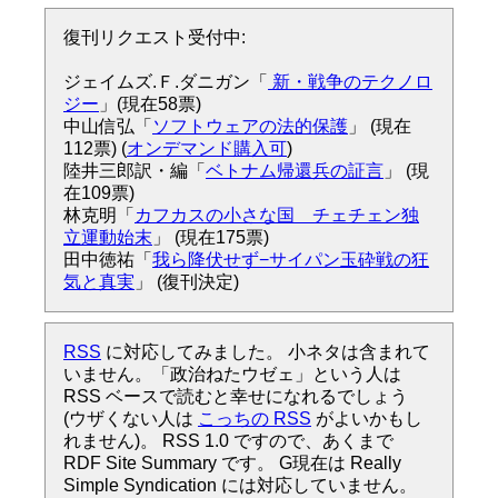
復刊リクエスト受付中:
ジェイムズ.Ｆ.ダニガン「
新・戦争のテクノロ
ジー
」(現在58票)
中山信弘「
ソフトウェアの法的保護
」 (現在
112票) (
オンデマンド購入可
)
陸井三郎訳・編「
ベトナム帰還兵の証言
」 (現
在109票)
林克明「
カフカスの小さな国 チェチェン独
立運動始末
」 (現在175票)
田中徳祐「
我ら降伏せず−サイパン玉砕戦の狂
気と真実
」 (復刊決定)
RSS
に対応してみました。 小ネタは含まれて
いません。「政治ねたウゼェ」という人は
RSS ベースで読むと幸せになれるでしょう
(ウザくない人は
こっちの RSS
がよいかもし
れません)。 RSS 1.0 ですので、あくまで
RDF Site Summary です。 G現在は Really
Simple Syndication には対応していません。