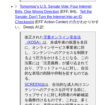
》
Tomorrow’s U.S. Senate Vote: Four Internet
Bills, One Wrong Direction
(EFF, 8/4)。
Tell the
Senate: Don't Turn the Internet Into an ID
Checkpoint
(EFF Action Center) の方がわかりやす
い。 DeepL AI 訳:
改正された
児童オンライン安全法
（KOSA）
は、未成年者の保護を名目
に、オンラインサービス事業者に対
し、コンテンツへのアクセスを制限す
るよう圧力をかけることになる。この
法案には「注意義務」が盛り込まれて
おり、プラットフォームに対し、合法
的な表現の削除や抑制を促すものであ
る。
SCREEN法
は、合法的な成人向けコン
テンツへのアクセスを許可する前に、
ウェブサイトに対し利用者の年齢確認
を義務付けるものです。これは、多く