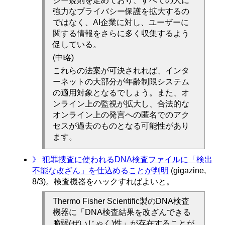
シー規則を定めており、すべての人に
強力なプライバシー保護を拡大するの
ではなく、AI企業に対し、ユーザーに
関する情報をさらに多く収集するよう
促している。
(中略)
これらの法案が可決されれば、インタ
ーネットの大部分が年齢制限システム
の適用対象となるでしょう。また、オ
ンライン上の監視が拡大し、合法的な
オンライン上の発言への匿名でのアク
セスが過去のものとなる可能性があり
ます。
》
犯罪捜査に使われるDNA検査ファイルに「検出
不能な改ざん」を仕込めることが判明
(gigazine,
8/3)。検査機器をハックすればよいと。
Thermo Fisher Scientific製のDNA検査
機器に「DNA検査結果を改ざんできる
脆弱(ぜいじゃく)性」が存在することが