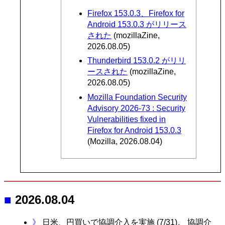
Firefox 153.0.3、Firefox for
Android 153.0.3 がリリース
された
(mozillaZine,
2026.08.05)
Thunderbird 153.0.2 がリリ
ースされた
(mozillaZine,
2026.08.05)
Mozilla Foundation Security
Advisory 2026-73 : Security
Vulnerabilities fixed in
Firefox for Android 153.0.3
(Mozilla, 2026.08.04)
■
2026.08.04
》
日米、円買いで協調介入を実施 (7/31)
。 協調介