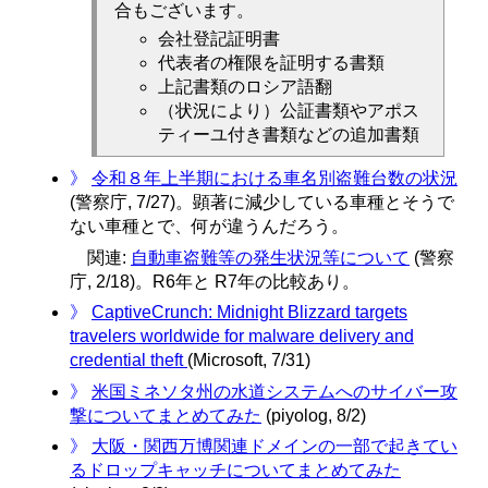
合もございます。
会社登記証明書
代表者の権限を証明する書類
上記書類のロシア語翻
（状況により）公証書類やアポス
ティーユ付き書類などの追加書類
》
令和８年上半期における車名別盗難台数の状況
(警察庁, 7/27)。顕著に減少している車種とそうで
ない車種とで、何が違うんだろう。
関連:
自動車盗難等の発生状況等について
(警察
庁, 2/18)。R6年と R7年の比較あり。
》
CaptiveCrunch: Midnight Blizzard targets
travelers worldwide for malware delivery and
credential theft
(Microsoft, 7/31)
》
米国ミネソタ州の水道システムへのサイバー攻
撃についてまとめてみた
(piyolog, 8/2)
》
大阪・関西万博関連ドメインの一部で起きてい
るドロップキャッチについてまとめてみた