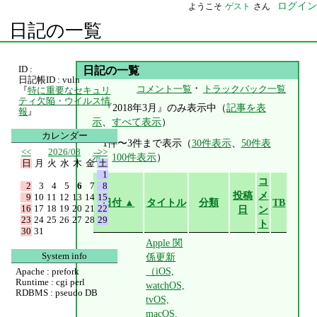
ログイン
ようこそ
ゲスト
さん
日記の一覧
ID :
日記の一覧
日記帳ID : vuln
・
コメント一覧
トラックバック一覧
『
特に重要なセキュリ
ティ欠陥・ウイルス情
『2018年3月』のみ表示中（
記事を表
報
』
示
、
すべて表示
）
カレンダー
1件〜3件まで表示（
30件表示
、
50件表
<<
2026/08
>>
示
、
100件表示
）
日
月
火
水
木
金
土
1
コ
2
3
4
5
6
7
8
投稿
メ
9
10
11
12
13
14
15
日付 ▲
タイトル
分類
TB
16
17
18
19
20
21
22
日
ン
23
24
25
26
27
28
29
ト
30
31
Apple 関
System info
係更新
（iOS,
Apache : prefork
Runtime : cgi perl
watchOS,
RDBMS : pseudo DB
tvOS,
macOS,