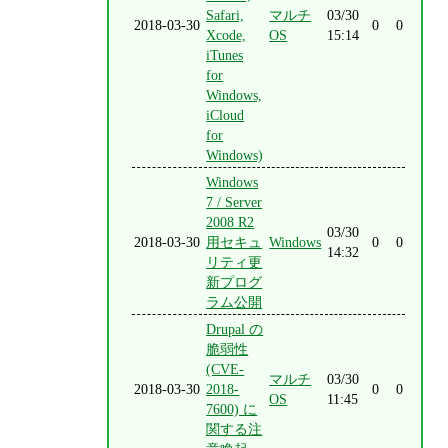
Safari,
マルチ
03/30
2018-03-30
0
0
Xcode,
OS
15:14
iTunes
for
Windows,
iCloud
for
Windows)
Windows
7 / Server
2008 R2
03/30
2018-03-30
用セキュ
Windows
0
0
14:32
リティ更
新プログ
ラム公開
Drupal の
脆弱性
(CVE-
マルチ
03/30
2018-03-30
2018-
0
0
OS
11:45
7600) に
関する注