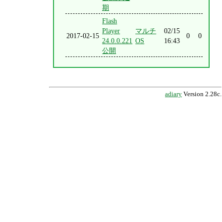
期
Flash
Player
マルチ
02/15
2017-02-15
0
0
24.0.0.221
OS
16:43
公開
adiary
Version 2.28c.