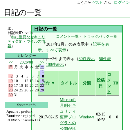
ログイン
ようこそ
ゲスト
さん
日記の一覧
ID :
日記の一覧
日記帳ID : vuln
・
コメント一覧
トラックバック一覧
『
特に重要なセキュリ
ティ欠陥・ウイルス情
『2017年2月』のみ表示中（
記事を表
報
』
示
、
すべて表示
）
カレンダー
1件〜2件まで表示（
30件表示
、
50件表
<<
2026/08
>>
示
、
100件表示
）
日
月
火
水
木
金
土
1
コ
2
3
4
5
6
7
8
投稿
メ
9
10
11
12
13
14
15
日付 ▼
タイトル
分類
TB
16
17
18
19
20
21
22
日
ン
23
24
25
26
27
28
29
ト
30
31
Microsoft
System info
月例セキ
ュリティ
Apache : prefork
02/15
Runtime : cgi perl
2017-02-15
更新プロ
Windows
0
0
16:58
RDBMS : pseudo DB
グラムの
公開が延