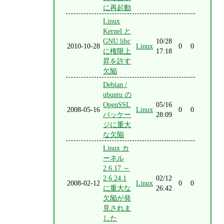
に再起動
Linux
Kernel と
GNU libc
10/28
2010-10-28
Linux
0
0
に権限上
17:18
昇を許す
欠陥
Debian /
ubuntu の
OpenSSL
05/16
2008-05-16
Linux
0
0
パッケー
28:09
ジに重大
な欠陥
Linux カ
ーネル
2.6.17 ～
2.6.24.1
02/12
2008-02-12
Linux
0
0
に重大な
26:42
欠陥が発
見されま
した