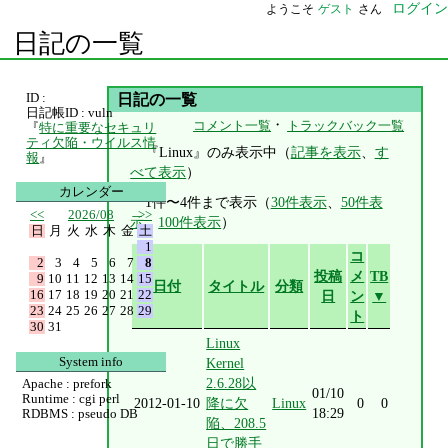
ログイン
ようこそ
ゲスト
さん
日記の一覧
ID :
日記の一覧
日記帳ID : vuln
・
コメント一覧
トラックバック一覧
『
特に重要なセキュリ
ティ欠陥・ウイルス情
『Linux』のみ表示中（
記事を表示
、
す
報
』
べて表示
）
カレンダー
1件〜4件まで表示（
30件表示
、
50件表
<<
2026/08
>>
示
、
100件表示
）
日
月
火
水
木
金
土
1
コ
2
3
4
5
6
7
8
投稿
メ
TB
9
10
11
12
13
14
15
日付
タイトル
分類
16
17
18
19
20
21
22
日
ン
▼
23
24
25
26
27
28
29
ト
30
31
Linux
System info
Kernel
2.6.28以
Apache : prefork
01/10
Runtime : cgi perl
2012-01-10
降に欠
Linux
0
0
18:29
RDBMS : pseudo DB
陥、208.5
日で勝手