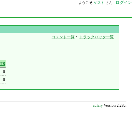
ログイン
ようこそ
ゲスト
さん
・
コメント一覧
トラックバック一覧
TB
0
0
adiary
Version 2.28c.