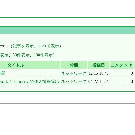
示中（
記事を表示
、
すべて表示
）
件表示
、
50件表示
、
100件表示
）
タイトル
分類
投稿日
コメント ▼
 公開
ネットワーク
12/15 18:47
0
Network と Qriocity で個人情報流出
ネットワーク
04/27 11:54
0