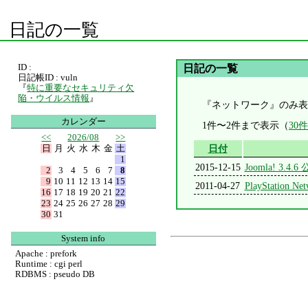
日記の一覧
ID :
日記の一覧
日記帳ID : vuln
『
特に重要なセキュリティ欠
陥・ウイルス情報
』
『ネットワーク』のみ表
カレンダー
1件〜2件まで表示（
30
<<
2026/08
>>
日
月
火
水
木
金
土
日付
1
2015-12-15
Joomla! 3.4.6
2
3
4
5
6
7
8
9
10
11
12
13
14
15
2011-04-27
PlayStation 
16
17
18
19
20
21
22
23
24
25
26
27
28
29
30
31
System info
Apache : prefork
Runtime : cgi perl
RDBMS : pseudo DB