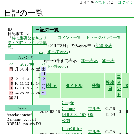
ログイン
ようこそ
ゲスト
さん
日記の一覧
ID :
日記の一覧
日記帳ID : vuln
・
コメント一覧
トラックバック一覧
『
特に重要なセキュリ
ティ欠陥・ウイルス情
『2018年2月』のみ表示中（
記事を表
報
』
示
、
すべて表示
）
カレンダー
1件〜5件まで表示（
30件表示
、
50件表
<<
2026/08
>>
示
、
100件表示
）
日
月
火
水
木
金
土
1
コ
2
3
4
5
6
7
8
投稿
メ
9
10
11
12
13
14
15
日付 ▼
タイトル
分類
TB
16
17
18
19
20
21
22
日
ン
23
24
25
26
27
28
29
ト
30
31
Google
System info
Chrome
マルチ
02/16
2018-02-16
0
0
64.0.3282.167
OS
12:09
Apache : prefork
Runtime : cgi perl
公開
RDBMS : pseudo DB
LibreOffice
マルチ
02/15