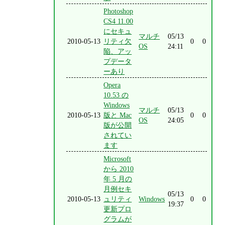
Photoshop
CS4 11.00
にセキュ
マルチ
05/13
2010-05-13
リティ欠
0
0
OS
24:11
陥、アッ
プデータ
ーあり
Opera
10.53 の
Windows
マルチ
05/13
2010-05-13
版と Mac
0
0
OS
24:05
版が公開
されてい
ます
Microsoft
から 2010
年 5 月の
月例セキ
05/13
2010-05-13
ュリティ
Windows
0
0
19:37
更新プロ
グラムが