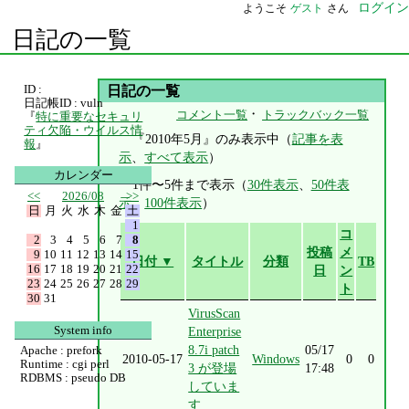
ログイン
ようこそ
ゲスト
さん
日記の一覧
ID :
日記の一覧
日記帳ID : vuln
・
コメント一覧
トラックバック一覧
『
特に重要なセキュリ
ティ欠陥・ウイルス情
『2010年5月』のみ表示中（
記事を表
報
』
示
、
すべて表示
）
カレンダー
1件〜5件まで表示（
30件表示
、
50件表
<<
2026/08
>>
示
、
100件表示
）
日
月
火
水
木
金
土
1
コ
2
3
4
5
6
7
8
投稿
メ
9
10
11
12
13
14
15
日付 ▼
タイトル
分類
TB
16
17
18
19
20
21
22
日
ン
23
24
25
26
27
28
29
ト
30
31
VirusScan
System info
Enterprise
8.7i patch
05/17
Apache : prefork
2010-05-17
Windows
0
0
Runtime : cgi perl
3 が登場
17:48
RDBMS : pseudo DB
していま
す