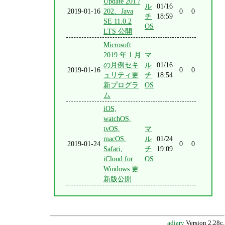
Update 201 /
ル
01/16
2019-01-16
202、Java
0
0
チ
18:59
SE 11.0.2
OS
LTS 公開
Microsoft
2019 年 1 月
マ
の月例セキ
ル
01/16
2019-01-16
0
0
ュリティ更
チ
18:54
新プログラ
OS
ム
iOS,
watchOS,
tvOS,
マ
macOS,
ル
01/24
2019-01-24
0
0
Safari,
チ
19:09
iCloud for
OS
Windows 更
新版公開
adiary
Version 2.28c.