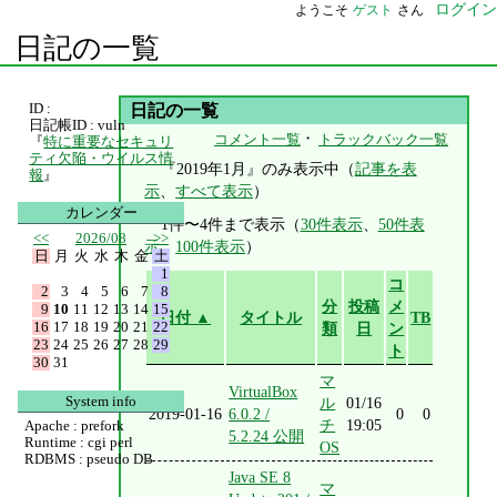
ログイン
ようこそ
ゲスト
さん
日記の一覧
ID :
日記の一覧
日記帳ID : vuln
・
コメント一覧
トラックバック一覧
『
特に重要なセキュリ
ティ欠陥・ウイルス情
『2019年1月』のみ表示中（
記事を表
報
』
示
、
すべて表示
）
カレンダー
1件〜4件まで表示（
30件表示
、
50件表
<<
2026/08
>>
示
、
100件表示
）
日
月
火
水
木
金
土
1
コ
2
3
4
5
6
7
8
分
投稿
メ
9
10
11
12
13
14
15
日付 ▲
タイトル
TB
16
17
18
19
20
21
22
類
日
ン
23
24
25
26
27
28
29
ト
30
31
マ
VirtualBox
System info
ル
01/16
2019-01-16
6.0.2 /
0
0
チ
19:05
Apache : prefork
5.2.24 公開
Runtime : cgi perl
OS
RDBMS : pseudo DB
Java SE 8
マ